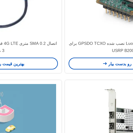
تخته ایستگاه پایه Luowave 4G LTE نصب شده GPSDO TCXO برای
USRP B20
3 متری
 رو بدست بیار
بهترین قیمت ر