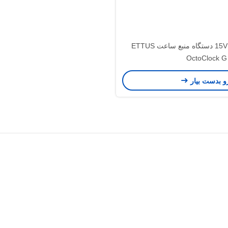
OctoClock-LW-G. ♪ DC6V تا 15V دستگاه منبع ساعت ETTUS
OctoClock 
و بدست بیار