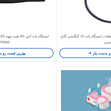
اتصال SMA 0.2 متری 4G LTE قطعات ایستگاه پایه 10 گیگابیتی کابل
P0965
و بدست بیار
بهترین قیمت رو ب