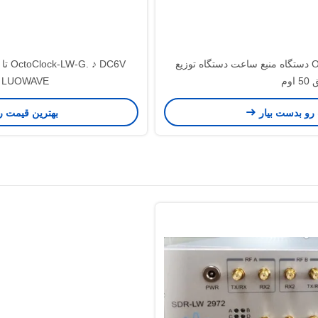
OctoClock-LW-G. CDA-2990 دستگاه منبع ساعت دستگاه توزیع
 اوم
G LUOWAVE
 رو بدست بیار
بهترین قیمت ر