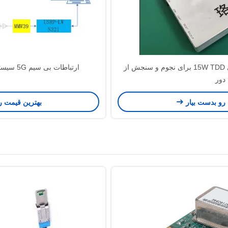
ماژول سیستم موج میلی متری 15W TDD برای نجوم و سنجش از
ارتباطات بی سیم 5G سیستم موج میلی متری Luowave
دور
 رو بدست بیار
بهترین قیمت ر