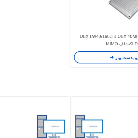
UBX-LW40/160♫♫ UBX 40MH
MI
و بدست بیار