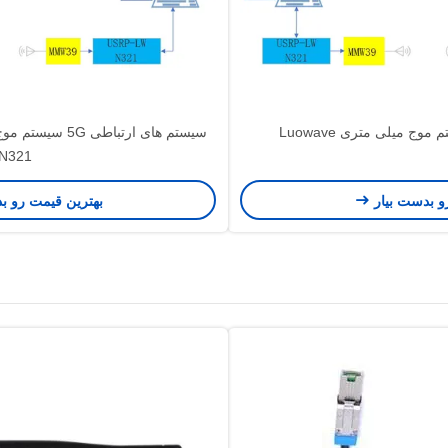
N321
و بدست بیار
بهترین قیمت رو ب