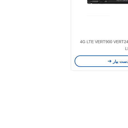
ایستگاه پایه آنتن 4G همه جهته 4G LTE VERT900 VERT2450
L
دست بیار