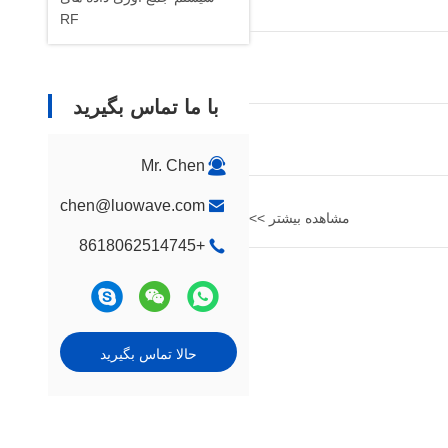
RF
با ما تماس بگیرید
Mr. Chen
chen@luowave.com
مشاهده بیشتر >>
+8618062514745
حالا تماس بگیرید