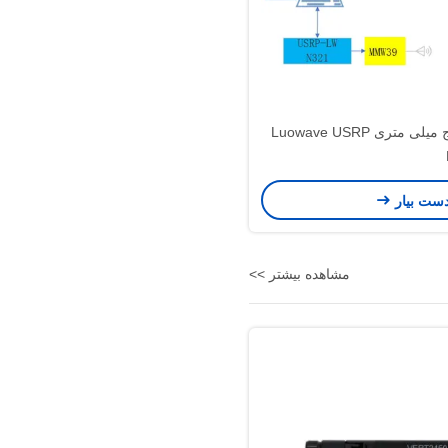
سیستم های ارتباطی 5G سیستم موج میلی متری Luowave USRP
دست بیار
مشاهده بیشتر >>