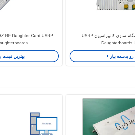
UBX-LW40/160 ٬٬ فاز همگام سازی کالیبراسیون USRP
Z RF Daughter Card USRP
Daughterboards
Daughterboards اکتشاف MO
 رو بدست بیار
بهترین قیمت ر