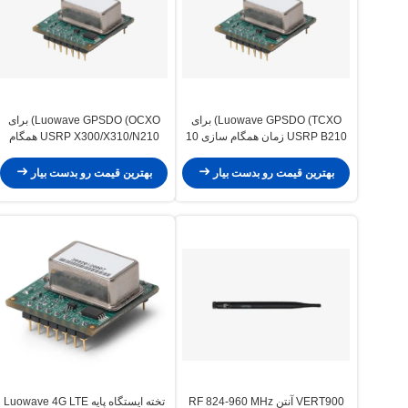
Luowave GPSDO (TCXO) برای
Luowave GPSDO (OCXO) برای
USRP B210 زمان همگام سازی 10
USRP X300/X310/N210 همگام
MHz مرجع و 1 PPS سیگنال
سازی زمان 10 MHz مرجع و سیگنال
1 PPS
بهترین قیمت رو بدست بیار
بهترین قیمت رو بدست بیار
VERT900 آنتن RF 824-960 MHz
تخته ایستگاه پایه Luowave 4G LTE