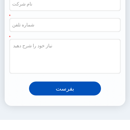
بفرست