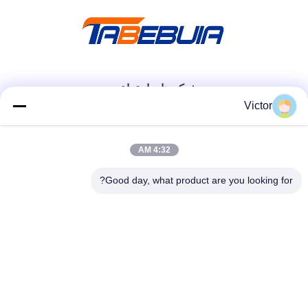
شبکه های اجتماعی
Victor
تماس سریع
4:32 AM
تلفن
Good day, what product are you looking for?
86--18062514745
ایمیل
chen@luowave.com
آدرس
اتاق 404، بلوک A، ساختمان ژیوآن، پارک نوآوری و فناوری دیوار
بزرگ، جاده شمالی تانگ‌سون، منطقه فناوری پیشرفته دریاچه