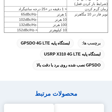
(شرایط باز کردن قفل)
زمان گرم کردن
< 1 دقیقه در +25 درجه سانتیگراد
نویز فاز در 10 مگاهرتز
1 هرتز
-65dBc/Hz
10 هرتز
-102dBc/Hz
100 هرتز
-132dBc/Hz
10 کیلوهرتز
<-152dBc/Hz
برچسب ها:
ایستگاه پایه GPSDO 4G LTE
ایستگاه پایه USRP X310 4G LTE
GPSDO نصب شده روی برد با دقت بالا
محصولات مرتبط