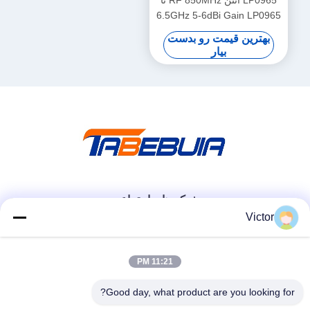
LP0965 آنتن RF 850MHz تا
6.5GHz 5-6dBi Gain LP0965
Log Periodic PCB Directional
بهترین قیمت رو بدست
Antenna
بیار
شبکه های اجتماعی
Victor
تماس سریع
11:21 PM
تلفن
Good day, what product are you looking for?
86--18062514745