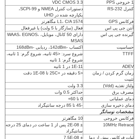
1 خروجی PPS
3.3 VDC CMOS
کنترل RS-232
دستورات کنترل NMEA و SCPI-99،
یکپارچه شده در UHD
فرکانس GPS
L1، C/A 1574 مگاهرتز
آنتن جی پی اس
فعال (سازگار با 5 ولت) یا غیرفعال
گیرنده جی پی اس
دارای 50 کانال، موبایل، WAAS، EGNOS،
MSAS
حساسیت
اکتساب -142dBm، ردیابی -168dBm
TTFF
شروع سرد: <45 ثانیه، شروع گرم: 1 ثانیه،
شروع گرم: 1 ثانیه
ADEV
1E-11 در 1 ثانیه
زمان گرم کردن / زمان
<5 دقیقه در +25C تا 1E-08 دقت
تثبیت
ولتاژ تغذیه (Vdd)
3.3 ولت
مصرف برق
حداکثر 0.5 وات
دمای عملیاتی
0 تا 60+
دمای ذخیره سازی
-45 تا 85 درجه سانتیگراد
مشخصات نوسانگر
فرکانس خروجی
10 مگاهرتز
10MHz Retrace
± 2E-08 پس از 1 ساعت در دمای 25 درجه
سانتیگراد
ثبات فرکانس بیش از دما
± 7.5E-08