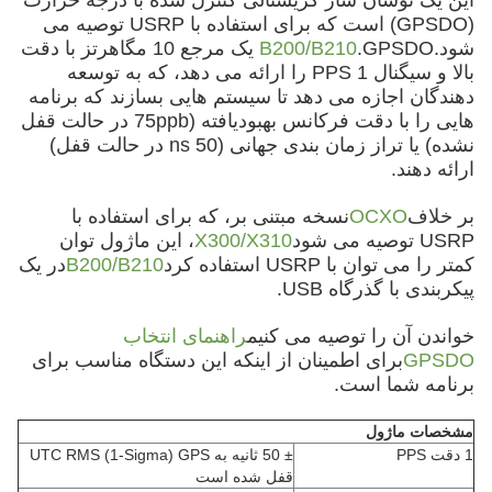
این یک نوسان ساز کریستالی کنترل شده با درجه حرارت
(GPSDO) است که برای استفاده با USRP توصیه می
شود.
B200/B210
.GPSDO یک مرجع 10 مگاهرتز با دقت
بالا و سیگنال 1 PPS را ارائه می دهد، که به توسعه
دهندگان اجازه می دهد تا سیستم هایی بسازند که برنامه
هایی را با دقت فرکانس بهبودیافته (75ppb در حالت قفل
نشده) یا تراز زمان بندی جهانی (50 ns در حالت قفل)
ارائه دهند.
بر خلاف
OCXO
نسخه مبتنی بر، که برای استفاده با
USRP توصیه می شود
X300/X310
، این ماژول توان
کمتر را می توان با USRP استفاده کرد
B200/B210
در یک
پیکربندی با گذرگاه USB.
خواندن آن را توصیه می کنیم
راهنمای انتخاب
GPSDO
برای اطمینان از اینکه این دستگاه مناسب برای
برنامه شما است.
مشخصات ماژول
1 دقت PPS
± 50 ثانیه به UTC RMS (1-Sigma) GPS
قفل شده است