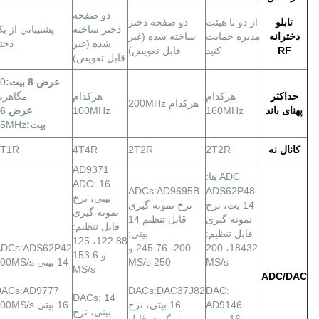
دو صفحه
تابلو
از دو تا هیئت
دو صفحه دختر
دختر ساخته
پشتيباني از ي
دخترانه
مدیره حمایت
ساخته شده (غیر
شده (غیر
دخت
RF
کنید
قابل تعویض)
قابل تعویض)
عرض 8 بیت:
0
حداکثر
هرکدام
هرکدام
مگاهرت
هرکدام 200MHz
پهنای باند
160MHz
100MHz
عرض
بیت:
25MHz
کانال نه
2T2R
2T2R
4T4R
1T1R
AD9371
ADC ها:
ADC: 16
ADCs:AD9695B
ADS62P48
بیتی، نرخ
14 بت، نرخ
نرخ نمونه گیری
نمونه گیری
نمونه گیری
قابل تنظیم 14
قابل تنظیم:
قابل تنظیم:
بیتی:
122.88، 125
18432، 200
200، 245.76 و
ADCs:ADS62P42
و 153.6
MS/s
250 MS/s
14 بیتی 100MS/s
MS/s
ADC/DAC
DACs:AD9777
DACs:DAC37J82
DAC:
DACs: 14
AD9146
16 بیتی، نرخ
16 بیتی 400MS/s
بیتی، نرخ