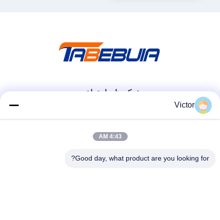
افزار تعریف دستگاه رادیویی
شبکه های اجتماعی
Victor
تماس سریع
4:43 AM
تلفن
Good day, what product are you looking for?
86--18062514745
ایمیل
chen@luowave.com