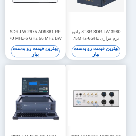
8T8R SDR-LW 3980 رادیو
SDR-LW 2975 AD9361 RF
نرم‌افزاری 75MHz-6GHz
70 MHz-6 GHz 56 MHz BW
450MHz TX BW
هر 2 کانال 4 × PCIE BUS 2 ×
بهترین قیمت رو بدست
بهترین قیمت رو بدست
USB 3.0 i7 پردازنده USRP
بیار
بیار
یکپارچه نرم افزار تعریف شده
دستگاه رادیویی