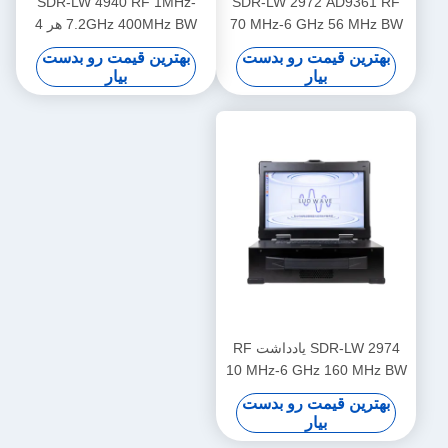
SDR-LW 4940 RF 1MHz-
SDR-LW 2972 AD9361 RF
70 MHz-6 GHz 56 MHz BW
7.2GHz 400MHz BW هر 4
هر 2 کانال USB 3.0 USRP
کانال 1 × QSFP + USB 3.0
بهترین قیمت رو بدست
بهترین قیمت رو بدست
یکپارچه نرم افزار تعریف شده
یکپارچه با صفحه نمایش i9 و
بیار
بیار
دستگاه رادیویی
صفحه کلید داخل USRP
یکپارچه نرم افزار تعریف
دستگاه رادیویی
SDR-LW 2974 یادداشت RF
10 MHz-6 GHz 160 MHz BW
هر 2 کانال 4 × USB 3.0، 2 ×
بهترین قیمت رو بدست
SFP+ 4 × PCIE BUS i7
بیار
پردازنده USRP یکپارچه نرم