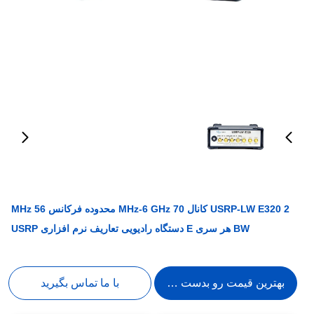
USRP-LW E320 2 کانال 70 MHz-6 GHz محدوده فرکانس 56 MHz
BW هر سری E دستگاه رادیویی تعاریف نرم افزاری USRP
بهترین قیمت رو بدست بیار
با ما تماس بگیرید