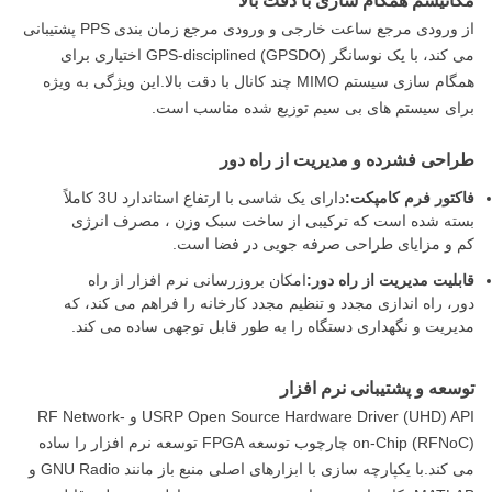
مکانیسم همگام سازی با دقت بالا
از ورودی مرجع ساعت خارجی و ورودی مرجع زمان بندی PPS پشتیبانی
می کند، با یک نوسانگر GPS-disciplined (GPSDO) اختیاری برای
همگام سازی سیستم MIMO چند کانال با دقت بالا.این ویژگی به ویژه
برای سیستم های بی سیم توزیع شده مناسب است.
طراحی فشرده و مدیریت از راه دور
فاکتور فرم کامپکت:
دارای یک شاسی با ارتفاع استاندارد 3U کاملاً
بسته شده است که ترکیبی از ساخت سبک وزن ، مصرف انرژی
کم و مزایای طراحی صرفه جویی در فضا است.
قابلیت مدیریت از راه دور:
امکان بروزرسانی نرم افزار از راه
دور، راه اندازی مجدد و تنظیم مجدد کارخانه را فراهم می کند، که
مدیریت و نگهداری دستگاه را به طور قابل توجهی ساده می کند.
توسعه و پشتیبانی نرم افزار
USRP Open Source Hardware Driver (UHD) API و RF Network-
on-Chip (RFNoC) چارچوب توسعه FPGA توسعه نرم افزار را ساده
می کند.با یکپارچه سازی با ابزارهای اصلی منبع باز مانند GNU Radio و