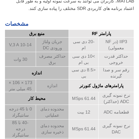
MATLAB، کاربران می توانند به سرعت نمونه اولیه و به طور قابل
اعتماد برنامه های کاربردی SDR مختلف را پیاده سازی کنند.
مشخصات
پارامتر RF
منبع برق
IIP3 (در NF
-20 دی سی
جریان ولتاژ
10-14 V,3 A
معمولی)
ام
ورودی DC
حداکثر قدرت
>10 دی سی
حداکثر مصرف
30 وات
خروجی
بی ام
برق
رقم سر و صدا
<8.5 دی سی
اندازه
گیرنده
بی
173 × 106 ×
پارامترهای ماژول کنورتر
اندازه
45 میلی متر
نرخ نمونه گیری
61.44 MSps
محیط کار
ADC (حداکثر)
محدوده دمای
0 تا 45 درجه
قطعنامه ADC
12 بیت
عملیاتی
سانتیگراد
-40 تا 85
نرخ نمونه گیری
محدوده دمای
61.44 MSps
درجه
DAC
ذخیره سازی
سانتیگراد