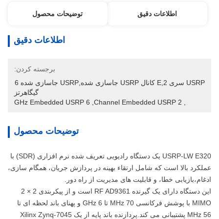
اطلاعات دقیق
توضیحات محصول
اطلاعات دقیق
برجسته کردن:
USRP سری E,2 کانال USRP جاسازی شده,USRP جاسازی شده 6 
گیگاهرتز
6 GHz Embedded USRP
, 
2 Channel Embedded USRP
, 
توضیحات محصول
USRP-LW E320 یک دستگاه رادیویی تعریف شده نرم افزاری (SDR) با
عملکرد بالا است که شامل ارتقاء بهینه در پردازش جریان، همگام سازی،
ادغام،بازیابی خطا، و قابلیت های مدیریت از راه دور.
این دستگاه دارای یک گیرنده RF AD9361 است و از پیکربندی 2 × 2
MIMO با پوشش فرکانسی 70 MHz تا 6 GHz و پهنای باند لحظه ای تا
56 MHz پشتیبانی می کند.پردازنده باند پایه از یک Xilinx Zynq-7045