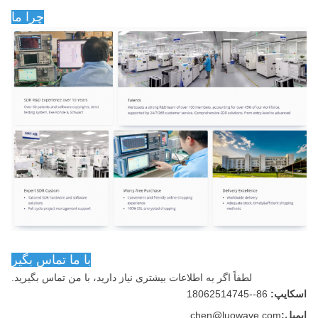
چرا ما
با ما تماس بگير
لطفاً اگر به اطلاعات بیشتری نیاز دارید، با من تماس بگیرید.
اسکایپ:
86--18062514745
ایمیل:
chen@luowave.com