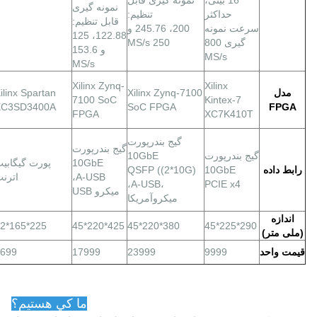
16 بیتی،
نمونه گیری قابل
نمونه گیری
حداکثر
تنظیم:
قابل تنظیم:
سرعت نمونه
200، 245.76 و
122.88، 125
گیری 800
250 MS/s
و 153.6
MS/s
MS/s
Xilinx Zynq-
Xilinx
مدل
Xilinx Zynq-7100
ilinx Spartan
7100 SoC
Kintex-7
XC3SD3400A
SoC FPGA
FPGA
FPGA
XC7K410T
گيج
بندر
پورت
گيج
بندر
پورت
گيج
بندر
پورت
10GbE
10GbE
پورت گيگابي
رابط داده
10GbE
QSFP ((2*10G)
A-USB،
اترن
،A-USB،
PCIE x4
میکرو USB
ميكروآمريكا
اندازه
225*165*62
425*220*45
380*220*45
290*225*45
(ملی متر)
قیمت واحد
9999
23999
17999
699
ما کي هستيم؟