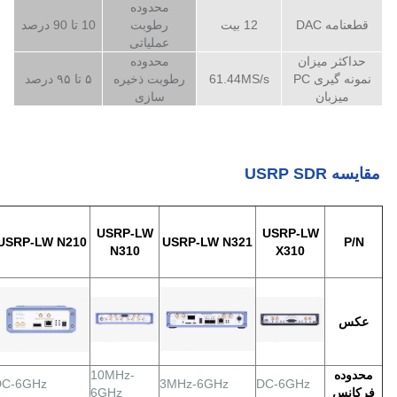
محدوده
قطعنامه DAC
12 بیت
رطوبت
10 تا 90 درصد
عملیاتی
حداکثر میزان
محدوده
نمونه گیری PC
61.44MS/s
رطوبت ذخیره
۵ تا ۹۵ درصد
میزبان
سازی
مقایسه USRP SDR
USRP-LW
USRP-LW
USRP-LW N210
USRP-LW N321
P/N
N310
X310
عکس
محدوده
10MHz-
DC-6GHz
3MHz-6GHz
DC-6GHz
فرکانس
6GHz