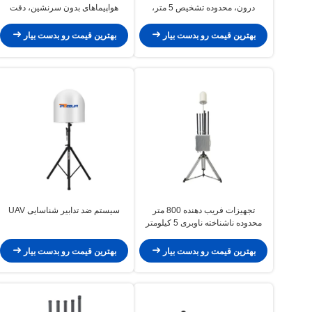
درون، محدوده تشخیص 5 متر،
هواپیماهای بدون سرنشین، دقت
محدوده ضد 1500 ~ 2000 متر
موقعیت 5 متر، محدوده تشخیص 5
(Omni) ، زاویه تشخیص 360 °، حالت
کیلومتر، محدوده ناوبری فریبنده 800
بهترین قیمت رو بدست بیار
بهترین قیمت رو بدست بیار
خودکار با نظارت UAV
متر، پشتیبانی از حالت GPS،
Glonass، BDS، GAL
تجهیزات فریب دهنده 800 متر
سیستم ضد تدابیر شناسایی UAV
محدوده ناشناخته ناوبری 5 کیلومتر
محدوده تشخیص 5 ̊ ((RMS) دقت پیدا
کردن جهت 1500 ~ 2000m ((Omni)
بهترین قیمت رو بدست بیار
بهترین قیمت رو بدست بیار
محدوده سرکوب قدرت