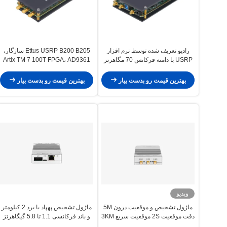
رادیو تعریف شده توسط نرم افزار
Ettus USRP B200 B205 سازگار،
USRP با دامنه فرکانس 70 مگاهرتز
Artix TM 7 100T FPGA، AD9361
تا 6 مگاهرتز پهنای باند 56 مگاهرتز و
RF 70 MHz-6 GHz، 56 MHz BW
کانال های 2T2R
هر یک، یک کانال ماژول رادیویی
بهترین قیمت رو بدست بیار
بهترین قیمت رو بدست بیار
تعریف شده نرم افزار USRP
ویدیو
ماژول تشخیص و موقعیت درون 5M
ماژول تشخیص پهپاد با برد 2 کیلومتر
دقت موقعیت 2S موقعیت سریع 3KM
و باند فرکانسی 1.1 تا 5.8 گیگاهرتز
محدوده تشخیص