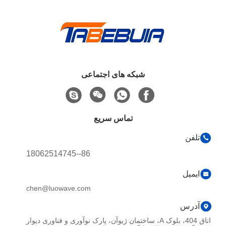
شبکه های اجتماعی
تماس سریع
تلفن
86--18062514745
ایمیل
chen@luowave.com
آدرس
اتاق 404، بلوک A، ساختمان ژیوآن، پارک نوآوری و فناوری دیوار