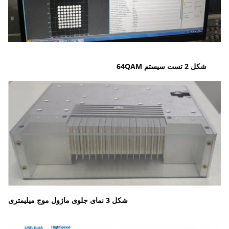
شکل 2 تست سیستم 64QAM
شکل 3 نمای جلوی ماژول موج میلیمتری