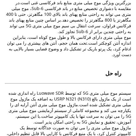
بزرگترین ویژگی موج میلی متری منابع باند فرکانسی غنی است.در
مقایسه با دشواری تخصیص منابع در باند فرکانسی Sub-6، موج میلی
متری می تواند به راحتی منابع پهنای باند بالای 100 مگاهرتز، حتی تا 400
مگاهرتز یا 800 مگاهرتز را تخصیص دهد.بر اساس چنین منابع پهنای باند
فرکانس فراوان، سرعت انتقال بی سیم موج میلی متری 5G می تواند
به راحتی چندین برابر از Sub-6 تجاوز کند.
موج میلی متری دارای فرکانس بالا و طول موج کوتاه است، بنابراین
اندازه آنتن کوچکتر است.تحت همان حجم، آنتن های بیشتری را می توان
ادغام کرد، یک پرتو باریک تر تشکیل داد و وضوح فضایی بسیار بالایی به
دست آورد.
راه حل
سیستم موج میلی متری 5G که توسط Luowave SDR راه اندازی شده
است از یک ماژول بالغ USRP N321 (N310) به اضافه یک ماژول موج
میلی متری تشکیل شده است.ماژول موج میلی متری آنتن آرایه ای را
یکپارچه می کند و مجموعه کاملی از سیستم آزمایشی موج میلی متری
5G را می توان به سرعت تنها با یک کامپیوتر ساخت.با این سیستم،
آموزش، تحقیق و نمایش 5G به راحتی امکان پذیر است.
ماژول موج میلی متری را می توان به صورت جداگانه توسط یک
کامپیوتر کنترل کرد، با یک منبع فرکانس با کارایی بالا قابل تنظیم داخلی،