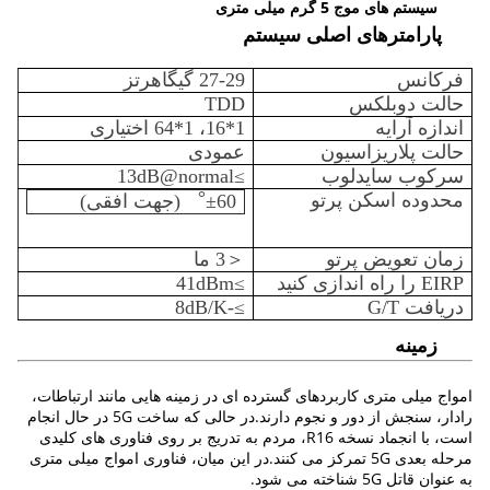
سیستم های موج 5 گرم میلی متری
پارامترهای اصلی سیستم
فرکانس
27-29 گیگاهرتز
حالت دوبلکس
TDD
اندازه آرایه
1*16، 1*64 اختیاری
حالت پلاریزاسیون
عمودی
سرکوب سایدلوب
≥13dB@normal
محدوده اسکن پرتو
±60︒ (جهت افقی)
زمان تعویض پرتو
＜3 ما
EIRP را راه اندازی کنید
≥41dBm
دریافت G/T
≥-8dB/K
زمینه
امواج میلی متری کاربردهای گسترده ای در زمینه هایی مانند ارتباطات،
رادار، سنجش از دور و نجوم دارند.در حالی که ساخت 5G در حال انجام
است، با انجماد نسخه R16، مردم به تدریج بر روی فناوری های کلیدی
مرحله بعدی 5G تمرکز می کنند.در این میان، فناوری امواج میلی متری
به عنوان قاتل 5G شناخته می شود.