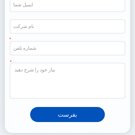
بفرست