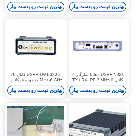
رادیویی اترنت کم تأخیر
مگاهرتز تا 6 گیگاهرتز
بهترین قیمت رو بدست بیار
بهترین قیمت رو بدست بیار
Ettus USRP N321 سازگار. 2
USRP-LW E320 2 کانال 70
کانال TX / RX، RF 3 MHz-6
MHz-6 GHz محدوده فرکانس
GHz، 200 MHz BW هر یک، 1
56 MHz BW هر سری E دستگاه
بهترین قیمت رو بدست بیار
بهترین قیمت رو بدست بیار
× QSFP +، 2 × SFP +، 1 ×
رادیویی تعاریف نرم افزاری
RJ45، USRP نرم افزار تعریف
USRP
دستگاه رادیویی