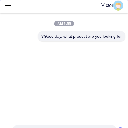
Victor
تماس سریع
5:55 AM
تلفن
Good day, what product are you looking for?
86--18062514745
ایمیل
chen@luowave.com
آدرس
اتاق 404، بلوک A، ساختمان ژیوآن، پارک نوآوری و فناوری دیوار
بزرگ، جاده شمالی تانگ‌سون، منطقه فناوری پیشرفته دریاچه
شرقی، ووهان
سیاست حفظ حریم خصوصی
|
نقشه سایت
چین خوب کیفیت USRP SDR عرضه کننده. حقوق چاپ 2022-2026
Wuhan Tabebuia Technology Co., Ltd. . همه حقوق محفوظ است