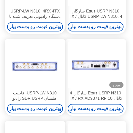
Ettus USRP N310 سازگار.
USRP-LW N310∙ 4RX 4TX
USRP-LW N310. 4 کانال TX /
دستگاه رادیویی تعریف شده با
RX AD9371 RF 10 MHz-6
نرم افزار USRP SDR N310
بهترین قیمت رو بدست بیار
بهترین قیمت رو بدست بیار
GHz 100 MHz BW هر
16 بیت
XilinxZynq-7100 SoC FPGA 2
× SFP + پورت های USRP
دستگاه رادیویی تعریف شده
توسط نرم افزار
ویدیو
Ettus USRP N310 سازگار. 4
USRP-LW N310∙ قابلیت
کانال TX / RX AD9371 RF 10
اطمینان SDR USRP رادیو
MHz-6 GHz 100 MHz BW هر
تعریف شده توسط نرم افزار
بهترین قیمت رو بدست بیار
بهترین قیمت رو بدست بیار
XilinxZynq-7100 SoC FPGA،
Ettus N310 دقت بالا
2 × SFP + PortsUSRP دستگاه
رادیویی تعریف شده با نرم افزار