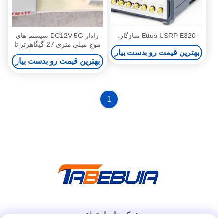
Ettus USRP E320 سازگار.
رادار DC12V 5G سیستم های
موج میلی متری 27 گیگاهرتز تا
بهترین قیمت رو بدست بیار
29 گیگاهرتز
بهترین قیمت رو بدست بیار
1
شبکه های اجتماعی