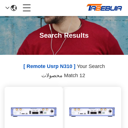
Search Results
[ Remote Usrp N310 ]
Your Search
Match 12 محصولات