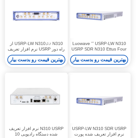
USRP-LW N310 ٬٬ Luowave
USRP-LW N310♫♪ N310 از
USRP SDR N310 Ettus Four
راه دور USRP نرم افزار تعریف
انتقال DAC 14 بیت 100MHz در
شده رادیو چگالی کانال بالا
بهترین قیمت رو بدست بیار
بهترین قیمت رو بدست بیار
هر کانال
USRP-LW N310 SDR USRP
N310 USRP نرم افزار تعریف
نرم افزار تعریف شده پورت
شده دستگاه رادیویی 10