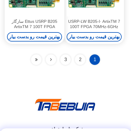
USRP-LW B205-I∙ ArtixTM 7
Ettus USRP B205 سازگار
ArtixTM 7 100T FPGA
100T FPGA 70MHz-6GHz
محدوده فرکانس 56MHz پهنای
AD9364 RF 70 MHz-6 GHz
بهترین قیمت رو بدست بیار
بهترین قیمت رو بدست بیار
باند 1T1R USRP SDR
56 MHz BW کانال 1 USB 3.0
USRP دستگاه رادیویی تعریف
شده نرم افزار
3
2
1
شبکه های اجتماعی