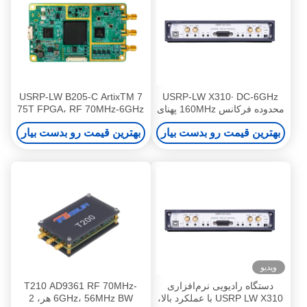
USRP-LW B205-C ArtixTM 7
USRP-LW X310∙ DC-6GHz
محدوده فرکانس 160MHz پهنای
75T FPGA، RF 70MHz-6GHz
باند 2T2R Xilinx Kintex-7
محدوده فرکانس 56MHz پهنای
بهترین قیمت رو بدست بیار
بهترین قیمت رو بدست بیار
410T FPGA USRP SDR
باند 1T1R USRP SDR
ویدیو
دستگاه رادیویی نرم‌افزاری
T210 AD9361 RF 70MHz-
USRP LW X310 با عملکرد بالا،
6GHz، 56MHz BW هر، 2