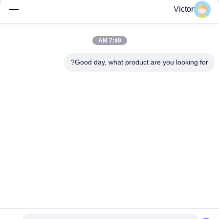
Victor
تماس سریع
7:49 AM
تلفن
Good day, what product are you looking for?
86--18062514745
ایمیل
chen@luowave.com
آدرس
اتاق 404، بلوک A، ساختمان ژیوآن، پارک نوآوری و فناوری دیوار
بزرگ، جاده شمالی تانگ‌سون، منطقه فناوری پیشرفته دریاچه
شرقی، ووهان
سیاست حفظ حریم خصوصی
|
نقشه سایت
چین خوب کیفیت USRP SDR عرضه کننده. حقوق چاپ 2022-2026
Wuhan Tabebuia Technology Co., Ltd. . همه حقوق محفوظ است