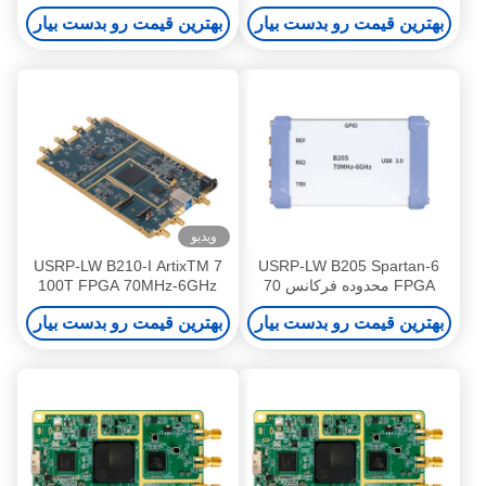
سازگار با Ettus USRP X310،
کانال، USB 3.0، ماژول رادیویی
بهترین قیمت رو بدست بیار
بهترین قیمت رو بدست بیار
سری USRP X، 2T2R RF DC-
تعریف شده توسط نرم افزار
6GHz، پهنای باند 160 مگاهرتز
USRP
ویدیو
USRP-LW B210-I ArtixTM 7
USRP-LW B205 Spartan-6
FPGA محدوده فرکانس 70
100T FPGA 70MHz-6GHz
MHz-6 GHz، پهنای باند 56
محدوده فرکانس 56MHz پهنای
بهترین قیمت رو بدست بیار
بهترین قیمت رو بدست بیار
MHz
باند 2T2R USRP SDR