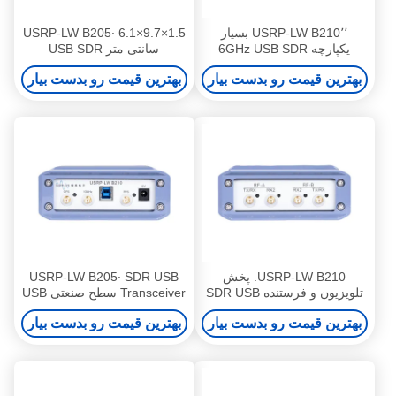
USRP-LW B210٬٬ بسیار
USRP-LW B205∙ 6.1×9.7×1.5
یکپارچه 6GHz USB SDR
سانتی متر USB SDR
Transceiver ETTUS USRP
Transceiver اندازه کوچک Ettus
بهترین قیمت رو بدست بیار
بهترین قیمت رو بدست بیار
B210 سرعت بالا
B205mini 12 بیت
USRP-LW B210. پخش
USRP-LW B205∙ SDR USB
تلویزیون و فرستنده SDR USB
Transceiver سطح صنعتی USB
Radio Transceiver B205mini
USRP 2901 B210 SDR USB
بهترین قیمت رو بدست بیار
بهترین قیمت رو بدست بیار
3.0