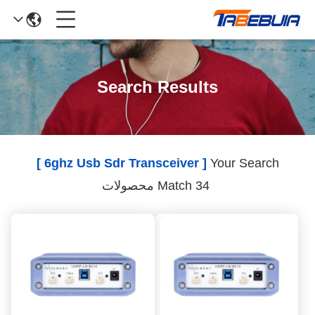
Search Results
[ 6ghz Usb Sdr Transceiver ]
Your Search
Match 34 محصولات