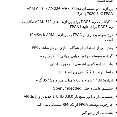
شده است
پردازنده دو هسته ای ARM Cortex A9-886 MHz، Xilinx
Zynq 7020 SoC FPGA
1 گیگابایت رم DDR3 برای پردازنده های ARM، 512 مگابایت
رم DDR3 برای FPGA Logic
نرخ نمونه برداری از FPGA به پردازنده ARM تا 10MS/s
است
پشتیبانی از استفاده از همگام سازی مرجع ساعت PPS
گیرنده سیستم موقعیت یابی جهانی GPS یکپارچه
واحد اندازه گیری اینرسی 9 محوره داخلی
رابط اترنت 1 گیگابایتی و رابط USB
اندازه: 133 x 68.2 x 26.4 میلی متر وزن: 357 گرم
سیستم عامل داخلی OpenEmbedded
پشتیبانی از درایور منبع باز UHD 3.8.0 یا جدیدتر و رابط API
چارچوب توسعه FPGA از RFNoC پشتیبانی می کند
پشتیبانی از رادیو گنو