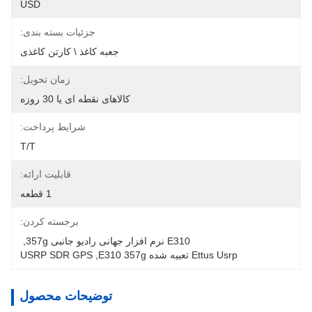
USD
جزئیات بسته بندی:
جعبه کاغذ \ کارتن کاغذی
زمان تحویل:
کالاهای نقطه ای یا 30 روزه
شرایط پرداخت:
T/T
قابلیت ارائه:
1 قطعه
برجسته کردن:
E310 نرم افزار جهانی رادیو جانبی 357g
, 
Ettus Usrp تعبیه شده E310 357g
, 
USRP SDR GPS
توضیحات محصول