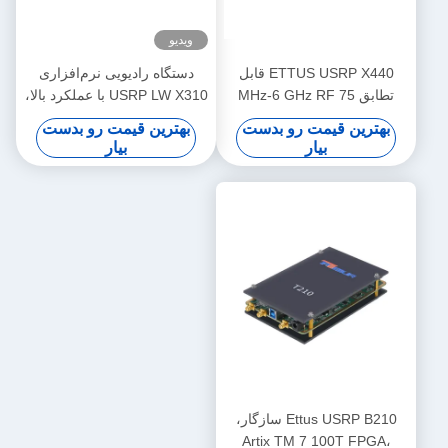
ویدیو
ETTUS USRP X440 قابل
دستگاه رادیویی نرم‌افزاری
تطابق 75 MHz-6 GHz RF
USRP LW X310 با عملکرد بالا،
SDR پهنای باند 200MHz / ch
سازگار با Ettus USRP X310،
بهترین قیمت رو بدست
بهترین قیمت رو بدست
فاز منسجم < 1 ° RMS USRP
سری USRP X، 2T2R RF DC-
بیار
بیار
دستگاه رادیویی تعریف شده
6GHz، پهنای باند 160 مگاهرتز
توسط نرم افزار
Ettus USRP B210 سازگار،
Artix TM 7 100T FPGA،