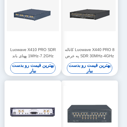
Luowave X440 PRO 8 کاناله
Luowave X410 PRO SDR
SDR 30MHz-4GHz په عرض
1MHz-7.2GHz پهنای باند
1.6GHz USRP
400MHz 4 کاناله
بهترین قیمت رو بدست
بهترین قیمت رو بدست
بیار
بیار