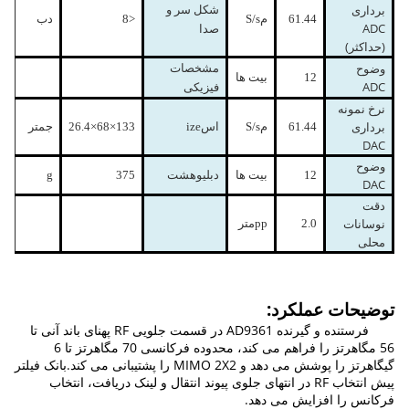
برداری
شکل سر و
1.44
6
م
S/s
<
8
د
ب
ADC
صدا
(حداکثر)
وضوح
مشخصات
2
1
بیت ها
ADC
فیزیکی
نرخ نمونه
برداری
1.44
6
م
S/s
اس
ize
33
1
×
68
×
6.4
2
ج
متر
DAC
وضوح
2
1
بیت ها
دبلیو
هشت
75
3
g
DAC
دقت
نوسانات
.0
2
pp
متر
محلی
توضیحات عملکرد:
فرستنده و گیرنده AD9361 در قسمت جلویی RF پهنای باند آنی تا
56 مگاهرتز را فراهم می کند، محدوده فرکانسی 70 مگاهرتز تا 6
گیگاهرتز را پوشش می دهد و MIMO 2X2 را پشتیبانی می کند.بانک فیلتر
پیش انتخاب RF در انتهای جلوی پیوند انتقال و لینک دریافت، انتخاب
فرکانس را افزایش می دهد.