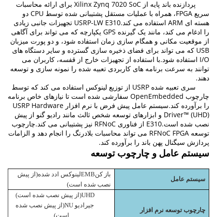
پردازنده باند پایه از Xilinx Zynq 7020 SoC برای ارائه محاسبات
سریع FPGA، همراه با عملیات مستقل پشتیبانی شده توسط CPU دو
هسته ای ARM استفاده می کند.USRP-LW E310 تجهیزات جانبی زیادی
را ادغام می کند، مانند یک گیرنده GPS یکپارچه که می تواند برای آگاهی
از موقعیت مکانی و همگام سازی زمان استفاده شود، و دو پورت میزبان
USB که می تواند برای فضای ذخیره سازی گسترده و سایر دستگاه های
I/O استفاده شود.با استفاده از تجهیزات خارج از قفسه، کاربران می
توانند به سرعت برنامه های کاربردی تعبیه شده را نمونه سازی و توسعه
دهند.
سری تعبیه شده USRP از توزیع لینوکس استفاده می کند که توسط
چارچوب OpenEmbedded سفارشی شده است تا نیازهای خاص برنامه
را برآورده کند.سیستم عامل پیش فرض با نرم افزار USRP Hardware
Driver™ (UHD) و ابزارهای توسعه شخص ثالث مانند رادیو گنو از پیش
نصب شده است.E310 از فناوری RFNoC نیز پشتیبانی می کند.چارچوب
توسعه RFNoC FPGA می تواند محاسبات بلادرنگ را انجام دهد و الزامات
پردازش سیگنال پهن باند را برآورده کند.
سیستم عامل و چارچوب توسعه
باز کن
MB
E
لینوکس ادد شده(
از پیش
سیستم عامل
نصب شده است
)
HD(
U
از پیش نصب شده است
)
جی
رادیو NU(
از پیش نصب شده
چارچوب توسعه نرم افزار
است
)