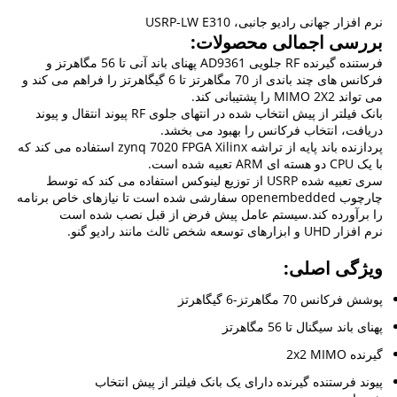
نرم افزار جهانی رادیو جانبی، USRP-LW E310
بررسی اجمالی محصولات:
فرستنده گیرنده RF جلویی AD9361 پهنای باند آنی تا 56 مگاهرتز و
فرکانس های چند باندی از 70 مگاهرتز تا 6 گیگاهرتز را فراهم می کند و
می تواند MIMO 2X2 را پشتیبانی کند.
بانک فیلتر از پیش انتخاب شده در انتهای جلوی RF پیوند انتقال و پیوند
دریافت، انتخاب فرکانس را بهبود می بخشد.
پردازنده باند پایه از تراشه zynq 7020 FPGA Xilinx استفاده می کند که
با یک CPU دو هسته ای ARM تعبیه شده است.
سری تعبیه شده USRP از توزیع لینوکس استفاده می کند که توسط
چارچوب openembedded سفارشی شده است تا نیازهای خاص برنامه
را برآورده کند.سیستم عامل پیش فرض از قبل نصب شده است
نرم افزار UHD و ابزارهای توسعه شخص ثالث مانند رادیو گنو.
ویژگی اصلی:
پوشش فرکانس 70 مگاهرتز-6 گیگاهرتز
پهنای باند سیگنال تا 56 مگاهرتز
گیرنده 2x2 MIMO
پیوند فرستنده گیرنده دارای یک بانک فیلتر از پیش انتخاب