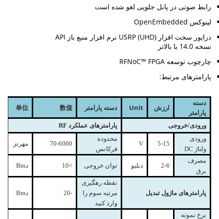
رابط صوتی در پانل جلویی لغو شده است
لینوکس OpenEmbedded
درایور سخت افزار USRP (UHD) نرم افزار منبع باز API
نسخه 14.0 یا بالاتر
چارچوب توسعه RFNoC™ FPGA
پارامترهای مرتبط:
دسته
ارزش
nit
U
دسته پارامتر
数值
单位
پارامتر
ورودی
/
خروجی
پارامترهای عملکرد RF
ورودی
محدوده
-15
5
V
0-6000
7
م
هرتز
ولتاژ DC
فرکانس
مصرف
-6
2
دبلیو
توان خروجی
>
10
د
Bm
برق
نقطه رهگیری
پارامترهای ماژول تبدیل
مرتبه سوم را
-
20
د
Bm
وارد کنید
نرخ نمونه