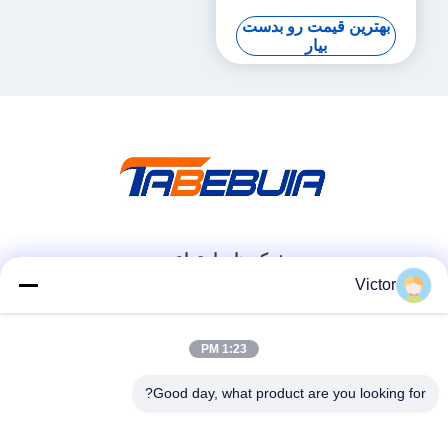
AD9361 RF 70 MHz-6 GHz،
بهترین قیمت رو بدست
56 MHz BW هر یک، 2 کانال
بیار
USRP دستگاه رادیویی تعریف
شده نرم افزار
شبکه های اجتماعی
Victor
تماس سریع
1:23 PM
تلفن
Good day, what product are you looking for?
86--18062514745