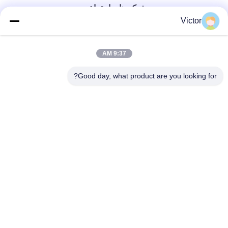
شبکه های اجتماعی
Victor
تماس سریع
9:37 AM
تلفن
Good day, what product are you looking for?
86--18062514745
ایمیل
chen@luowave.com
آدرس
اتاق 404، بلوک A، ساختمان ژیوآن، پارک نوآوری و فناوری دیوار
بزرگ، جاده شمالی تانگ‌سون، منطقه فناوری پیشرفته دریاچه
شرقی، ووهان
سیاست حفظ حریم خصوصی
|
نقشه سایت
چین خوب کیفیت USRP SDR عرضه کننده. حقوق چاپ 2022-2026