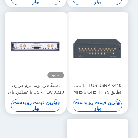
بیار
بیار
ویدیو
ETTUS USRP X440 قابل
دستگاه رادیویی نرم‌افزاری
تطابق 75 MHz-6 GHz RF
USRP LW X310 با عملکرد بالا،
SDR پهنای باند 200MHz / ch
سازگار با Ettus USRP X310،
بهترین قیمت رو بدست
بهترین قیمت رو بدست
فاز منسجم < 1 ° RMS USRP
سری USRP X، 2T2R RF DC-
بیار
بیار
دستگاه رادیویی تعریف شده
6GHz، پهنای باند 160 مگاهرتز
توسط نرم افزار