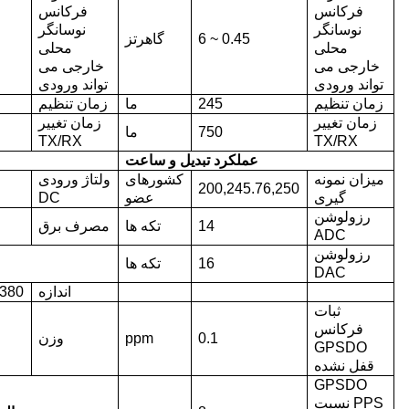
فرکانس
فرکانس
نوسانگر
نوسانگر
0.45 ~ 6
گاهرتز
محلی
محلی
خارجی می
خارجی می
تواند ورودی
تواند ورودی
زمان تنظیم
245
ما
زمان تنظیم
زمان تغییر
زمان تغییر
750
ما
TX/RX
TX/RX
عملکرد تبدیل و ساعت
میزان نمونه
کشورهای
ولتاژ ورودی
200,245.76,250
گیری
عضو
DC
رزولوشن
14
تکه ها
مصرف برق
ADC
رزولوشن
16
تکه ها
DAC
اندازه
380×220×45
ثبات
فرکانس
0.1
ppm
وزن
GPSDO
قفل نشده
GPSDO
PPS نسبت