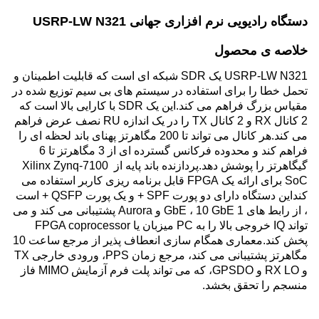
دستگاه رادیویی نرم افزاری جهانی USRP-LW N321
خلاصه ی محصول
USRP-LW N321 یک SDR شبکه ای است که قابلیت اطمینان و 
تحمل خطا را برای استفاده در سیستم های بی سیم توزیع شده در 
مقیاس بزرگ فراهم می کند.این یک SDR با کارایی بالا است که 
2 کانال RX و 2 کانال TX را در یک اندازه RU نصف عرض فراهم 
می کند.هر کانال می تواند تا 200 مگاهرتز پهنای باند لحظه ای را 
فراهم کند و محدوده فرکانس گسترده ای از 3 مگاهرتز تا 6 
گیگاهرتز را پوشش دهد.پردازنده باند پایه از Xilinx Zynq-7100 
SoC برای ارائه یک FPGA قابل برنامه ریزی کاربر استفاده می 
کنداین دستگاه دارای دو پورت SPF + و یک پورت QSFP + است 
، از رابط های 1 GbE ، 10 GbE و Aurora پشتیبانی می کند و می 
تواند IQ خروجی بالا را به PC میزبان یا FPGA coprocessor 
پخش کند.معماری همگام سازی انعطاف پذیر از مرجع ساعت 10 
مگاهرتز پشتیبانی می کند، مرجع زمان PPS، ورودی خارجی TX 
و RX LO و GPSDO، که می تواند پلت فرم آزمایش MIMO فاز 
منسجم را تحقق بخشد.