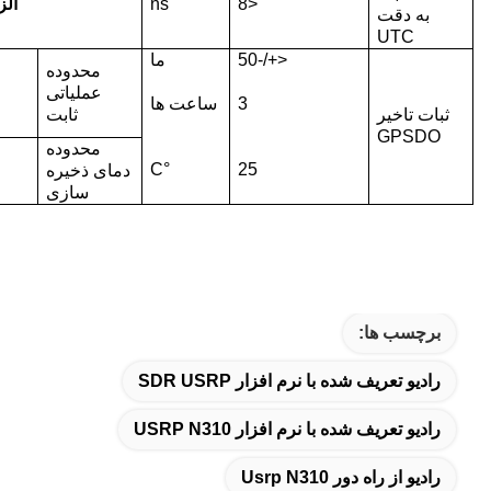
<8
ns
الز
به دقت
UTC
<+/-50
ما
محدوده
عملیاتی
3
ساعت ها
ثبات تاخیر
ثابت
GPSDO
محدوده
°C
25
دمای ذخیره
سازی
برچسب ها:
رادیو تعریف شده با نرم افزار SDR USRP
رادیو تعریف شده با نرم افزار USRP N310
رادیو از راه دور Usrp N310