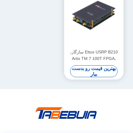
Ettus USRP B210 سازگار،
Artix TM 7 100T FPGA،
AD9361 RF 70 MHz-6 GHz،
بهترین قیمت رو بدست
56 MHz BW هر یک، 2 کانال
بیار
USRP دستگاه رادیویی تعریف
شده نرم افزار