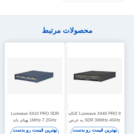
محصولات مرتبط
Luowave X440 PRO 8 کاناله
Luowave X410 PRO SDR
SDR 30MHz-4GHz په عرض
1MHz-7.2GHz پهنای باند
1.6GHz USRP
400MHz 4 کاناله
بهترین قیمت رو بدست
بهترین قیمت رو بدست