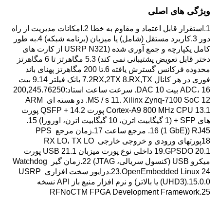
ویژگی های اصلی
1.استقرار قابل اعتماد و مقاوم به خطا 2.امکانات مدیریت از راه 
دور 3.کاربرد مستقل (شامل) یا میزبان (برنامه شبکه) 4.به طور 
کامل یکپارچه و جمع آوری شده (USRP N321 از کارت های 
دختر قابل تعویض پشتیبانی نمی کند) 5.3 مگاهرتز تا 6 مگاهرتز 
محدوده فرکانس گسترش یافته 6.تا 200 مگاهرتز پهنای باند 
فوری در هر کانال 7.2RX,2TX 8.RX,TX بانک فیلتر 9.14 بیت 
ADC، 16 بیت DAC 10. سرعت ساعت استاد:200,245.76250 
MS / s 11. Xilinx Zynq-7100 SoC 12. دو هسته ای ARM 
Cortex-A9 800 MHz CPU 13.1 پورت QSFP + 14.2 پورت 
های SFP + (1 گیگابیت اترن، 10 گیگابیت اترن، اورورا) 15. 
RJ45 ((1 GbE) 16. مرجع ساعت 17.زمان مرجع PPS 
18پورتهای ورودی و خروجی خارجی RX LO، TX LO 
19.GPSDO 20.1 داخلی نوع پورت میزبان USB 21.1 پورت 
میکرو USB (کنسول سریالی، JTAG) 22.زمان گیر Watchdog 
23.OpenEmbedded Linux 24.درایور سخت افزاری USRP 
(UHD3).15.0.0 یا بالاتر) و نرم افزار منبع باز API نسخه 
25.RFNoCTM FPGA Development Framework