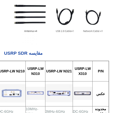
مقایسه USRP SDR
USRP-LW
USRP-LW
USRP-LW N210
USRP-LW N321
P/N
N310
X310
عکس
محدوده
10MHz-
DC-6GHz
3MHz-6GHz
DC-6GHz