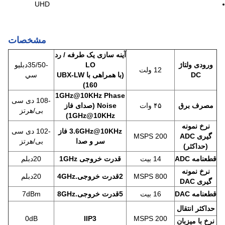
UHD
مشخصات
آینه سازی یک طرفه / رد
ورودی ولتاژ
LO
-35/50دبليو
12 ولت
DC
(با همراهی با UBX-LW
سي
160)
1GHz@10KHz Phase
-108 دی سی
مصرف برق
۴۵ وات
Noise (صدای فاز
بی/هرتز
1GHz@10KHz)
نرخ نمونه
3.6GHz@10KHz فاز
-102 دی سی
گیری ADC
200 MSPS
سر و صدا
بی/هرتز
(حداکثر)
قطعنامه ADC
14 بیت
قدرت خروجی 1GHz
20دبلم
نرخ نمونه
800 MSPS
2قدرت خروجی.4GHz
20دبلم
گیری DAC
قطعنامه DAC
16 بیت
5قدرت خروجی.8GHz
7dBm
حداکثر انتقال
0dB
IIP3
200 MSPS
نرخ با میزبان