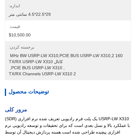
اندازه:
29*22.5*4.5 سانتی متر
قیمت:
$10,500.00
برجسته کردن:
160 MHz BW USRP-LW X310,PCIE BUS USRP-LW X310,2 
کانال TX/RX USRP-LW X310
, 
PCIE BUS USRP-LW X310
, 
2 TX/RX Channels USRP-LW X310
توضیحات محصول
مرور کلی
USRP-LW X310 یک پلت فرم رادیویی تعریف شده نرم افزاری (SDR)
با عملکرد بالا و نسل بعدی است که برای تحقیقات و توسعه رادیویی نرم
افزاری پیچیده طراحی شده است.هسته پردازش دیجیتال آن توسط