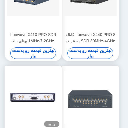
Luowave X440 PRO 8 کاناله
Luowave X410 PRO SDR
SDR 30MHz-4GHz په عرض
1MHz-7.2GHz پهنای باند
1.6GHz USRP
400MHz 4 کاناله
بهترین قیمت رو بدست
بهترین قیمت رو بدست
بیار
بیار
ویدیو