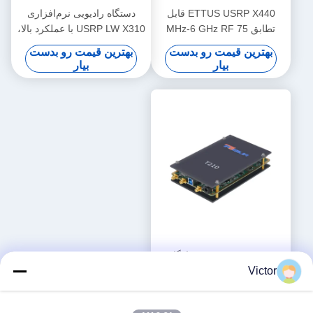
ETTUS USRP X440 قابل
دستگاه رادیویی نرم‌افزاری
تطابق 75 MHz-6 GHz RF
USRP LW X310 با عملکرد بالا،
SDR پهنای باند 200MHz / ch
سازگار با Ettus USRP X310،
بهترین قیمت رو بدست
بهترین قیمت رو بدست
فاز منسجم < 1 ° RMS USRP
سری USRP X، 2T2R RF DC-
بیار
بیار
دستگاه رادیویی تعریف شده
6GHz، پهنای باند 160 مگاهرتز
توسط نرم افزار
Ettus USRP B210 سازگار،
Artix TM 7 100T FPGA،
Victor
AD9361 RF 70 MHz-6 GHz،
بهترین قیمت رو بدست
56 MHz BW هر یک، 2 کانال
بیار