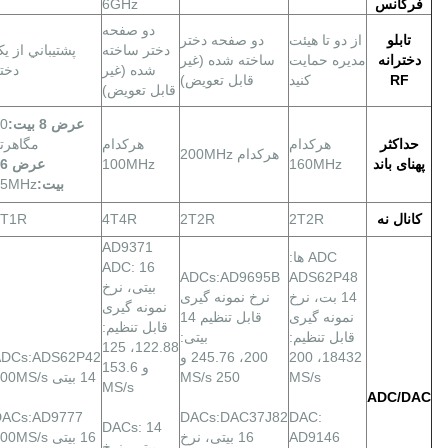
فرکانس
6GHz
دو صفحه
تابلو
از دو تا هیئت
دو صفحه دختر
دختر ساخته
پشتيباني از ي
دخترانه
مدیره حمایت
ساخته شده (غیر
شده (غیر
دخت
RF
کنید
قابل تعویض)
قابل تعویض)
عرض 8 بیت:
0
حداکثر
هرکدام
هرکدام
مگاهرت
هرکدام 200MHz
پهنای باند
160MHz
100MHz
عرض
بیت:
25MHz
کانال نه
2T2R
2T2R
4T4R
1T1R
AD9371
ADC ها:
ADC: 16
ADCs:AD9695B
ADS62P48
بیتی، نرخ
14 بت، نرخ
نرخ نمونه گیری
نمونه گیری
نمونه گیری
قابل تنظیم 14
قابل تنظیم:
قابل تنظیم:
بیتی:
122.88، 125
18432، 200
200، 245.76 و
ADCs:ADS62P42
و 153.6
MS/s
250 MS/s
14 بیتی 100MS/s
MS/s
ADC/DAC
DACs:AD9777
DACs:DAC37J82
DAC:
DACs: 14
AD9146
16 بیتی، نرخ
16 بیتی 400MS/s
بیتی، نرخ