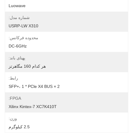
Luowave
شماره مدل:
USRP-LW X310
محدوده فرکانس:
DC-6GHz
پهنای باند:
هر کدام 160 مگاهرتز
رابط:
2 × SFP+، 1 * PCle X4 BUS
FPGA:
Xilinx Kintex-7 XC7K410T
وزن:
2.5 کیلوگرم