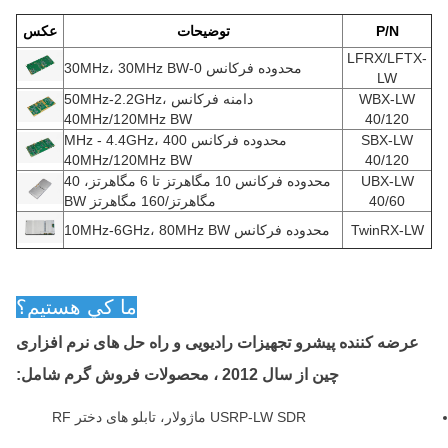
P/N
توضیحات
عکس
LFRX/LFTX-
محدوده فرکانس 0-30MHz، 30MHz BW
LW
WBX-LW
دامنه فرکانس 50MHz-2.2GHz،
40MHz/120MHz BW
40/120
SBX-LW
محدوده فرکانس 400 MHz - 4.4GHz،
40MHz/120MHz BW
40/120
UBX-LW
محدوده فرکانس 10 مگاهرتز تا 6 مگاهرتز، 40
40/60
مگاهرتز/160 مگاهرتز BW
TwinRX-LW
محدوده فرکانس 10MHz-6GHz، 80MHz BW
ما کي هستيم؟
عرضه کننده پیشرو تجهیزات رادیویی و راه حل های نرم افزاری
چین از سال 2012 ، محصولات فروش گرم شامل:
USRP-LW SDR ماژولار، تابلو های دختر RF