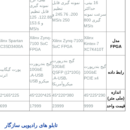
16 بیتی،
نمونه گیری قابل
نمونه گیری
حداکثر
تنظیم:
قابل تنظیم:
سرعت نمونه
200، 245.76 و
122.88، 125
گیری 800
250 MS/s
و 153.6
MS/s
MS/s
Xilinx Zynq-
Xilinx
مدل
Xilinx Zynq-7100
ilinx Spartan
7100 SoC
Kintex-7
XC3SD3400A
SoC FPGA
FPGA
FPGA
XC7K410T
گيج
بندر
پورت
گيج
بندر
پورت
گيج
بندر
پورت
10GbE
10GbE
پورت گيگابي
رابط داده
10GbE
QSFP ((2*10G)
A-USB،
اترن
،A-USB،
PCIE x4
میکرو USB
ميكروآمريكا
اندازه
225*165*62
425*220*45
380*220*45
290*225*45
(ملی متر)
قیمت واحد
9999
23999
17999
699
تابلو های رادیویی سازگار