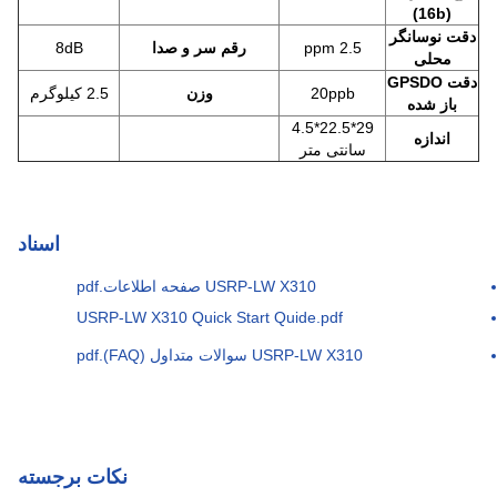
(16b)
دقت نوسانگر
2.5 ppm
رقم سر و صدا
8dB
محلی
دقت GPSDO
20ppb
وزن
2.5 کيلوگرم
باز شده
29*22.5*4.5
اندازه
سانتی متر
اسناد
USRP-LW X310 صفحه اطلاعات.pdf
USRP-LW X310 Quick Start Quide.pdf
USRP-LW X310 سوالات متداول (FAQ).pdf
نکات برجسته