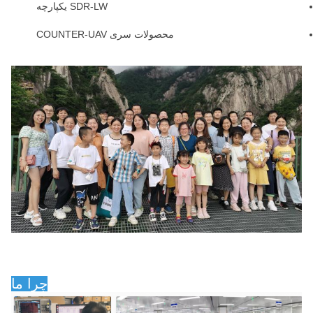
SDR-LW یکپارچه
محصولات سری COUNTER-UAV
چرا ما