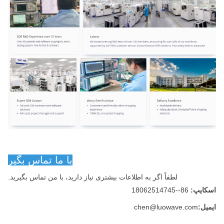
با ما تماس بگير
لطفاً اگر به اطلاعات بیشتری نیاز دارید، با من تماس بگیرید.
اسکایپ:
86--18062514745
ایمیل:
chen@luowave.com