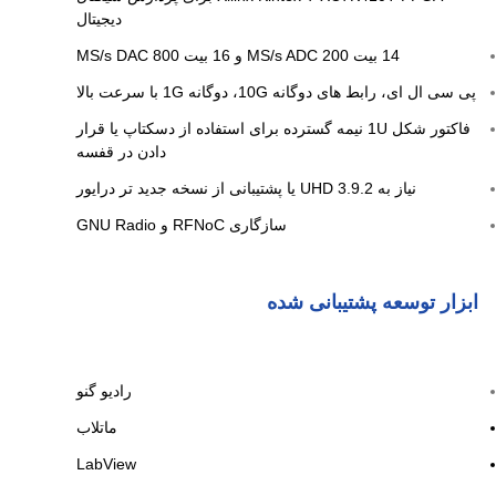
دیجیتال
14 بیت 200 MS/s ADC و 16 بیت 800 MS/s DAC
پی سی ال ای، رابط های دوگانه 10G، دوگانه 1G با سرعت بالا
فاکتور شکل 1U نیمه گسترده برای استفاده از دسکتاپ یا قرار
دادن در قفسه
نیاز به UHD 3.9.2 یا پشتیبانی از نسخه جدید تر درایور
سازگاری RFNoC و GNU Radio
ابزار توسعه پشتیبانی شده
رادیو گنو
ماتلاب
LabView