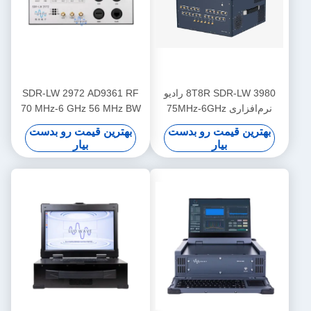
8T8R SDR-LW 3980 رادیو
SDR-LW 2972 AD9361 RF
نرم‌افزاری 75MHz-6GHz
70 MHz-6 GHz 56 MHz BW
450MHz TX BW
هر 2 کانال USB 3.0 USRP
بهترین قیمت رو بدست
بهترین قیمت رو بدست
یکپارچه نرم افزار تعریف شده
بیار
بیار
دستگاه رادیویی