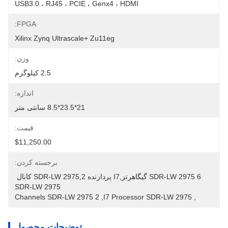
USB3.0 ، RJ45 ، PCIE ، Genx4 ، HDMI
FPGA:
Xilinx Zynq Ultrascale+ Zu11eg
وزن:
2.5 کیلوگرم
اندازه:
21*23.5*8.5 سانتی متر
قیمت:
$11,250.00
برجسته کردن:
SDR-LW 2975 6 گیگاهرتز,i7 پردازنده SDR-LW 2975,2 کانال 
SDR-LW 2975
2 Channels SDR-LW 2975
, 
I7 Processor SDR-LW 2975
, 
توضیحات محصول