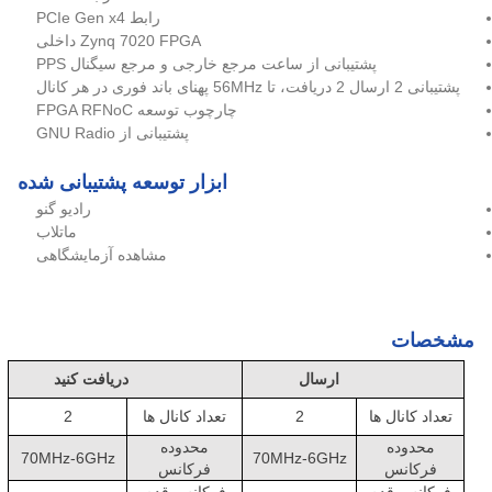
رابط PCIe Gen x4
Zynq 7020 FPGA داخلی
پشتیبانی از ساعت مرجع خارجی و مرجع سیگنال PPS
پشتیبانی 2 ارسال 2 دریافت، تا 56MHz پهنای باند فوری در هر کانال
چارچوب توسعه FPGA RFNoC
پشتیبانی از GNU Radio
ابزار توسعه پشتیبانی شده
رادیو گنو
ماتلاب
مشاهده آزمایشگاهی
مشخصات
ارسال
دریافت کنید
تعداد کانال ها
2
تعداد کانال ها
2
محدوده
محدوده
70MHz-6GHz
70MHz-6GHz
فرکانس
فرکانس