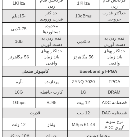
فرکانس قدم
فرکانس قدم
≤1KHz
≤1KHz
زدن
زدن
حداکثر قدرت
حداکثر
≥10dBm
-15دبلم
خروجی
قدرت ورودی
محدوده
0-75دبی
دستاوردها
قدم زدن به
قدم زدن به
0.5دبي
1dB
دست آوردن
دست آوردن
حداکثر پهنای
حداکثر پهنای
باند زمان
56 مگاهرتز
باند زمان
56 مگاهرتز
واقعی
واقعی
FPGA و Baseband
کامپیوتر صنعتی
FPGA
ZYNQ 7020
پردازنده
-آره.
DRAM
1G
کارت حافظه
16G
قطعنامه ADC
12 بیت
RJ45
1Gbps
قطعنامه DAC
12 بیت
قدرت
نرخ نمونه
61.44 MSps
ولتاژ
12 ولت
گیری ADC
محیط زیست
جریان
10A حداکثر