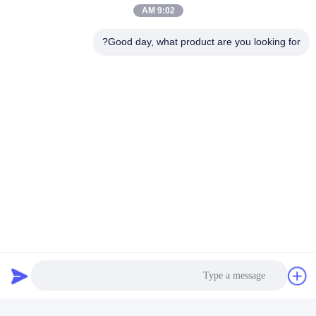
بیار
9:02 AM
شده با نرم افزار
Good day, what product are you looking for?
شبکه های اجتماعی
تماس سریع
تلفن
86--18062514745
ایمیل
chen@luowave.com