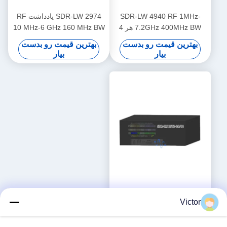
SDR-LW 4940 RF 1MHz-
SDR-LW 2974 یادداشت RF
7.2GHz 400MHz BW هر 4
10 MHz-6 GHz 160 MHz BW
کانال 1 × QSFP + USB 3.0
هر 2 کانال 4 × USB 3.0، 2 ×
بهترین قیمت رو بدست
بهترین قیمت رو بدست
یکپارچه با صفحه نمایش i9 و
SFP+ 4 × PCIE BUS i7
بیار
بیار
صفحه کلید داخل USRP
پردازنده USRP یکپارچه نرم
یکپارچه نرم افزار تعریف
افزار تعریف دستگاه رادیویی
دستگاه رادیویی
SDR-LW 2972-24 AD9361
Victor
RF 70 MHz-24 GHz 56 MHz
BW هر 2 کانال USB 3.0 USRP
بهترین قیمت رو بدست
یکپارچه دستگاه رادیویی تعریف