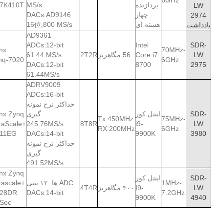
6GHz
پردازنده
MS/s
7K410T
LW
چهار
DACs:AD9146
2974
هسته ای
16位,800 MS/s
یادداشت
AD9361
ADCs:12-bit
Intel
SDR-
inx
70MHz-
LW
Core i7
56 مگاهرتز
2T2R
61.44 MS/s
nq-7020
6GHz
DACs:12-bit
8700
2975
61.44MS/s
ADRV9009
ADCs:16-bit
حداکثر نرخ نمونه
SDR-
اینتل کور
گیری
inx Zynq
Tx:450MHz
75MHz-
raScale+
245.76MS/s
8T8R
i9-
LW
RX:200MHz
6GHz
11EG
DACs:14-bit
9900K
3980
حداکثر نرخ نمونه
گیری
491.52MS/s
inx Zynq
SDR-
اینتل کور
1MHz-
ADC ها: ۱۲ بیتی
rascale+
LW
I9-
۴۰۰ مگاهرتز
4T4R
28DR
DACs:14-bit
7.2GHz
9900K
4940
Soc