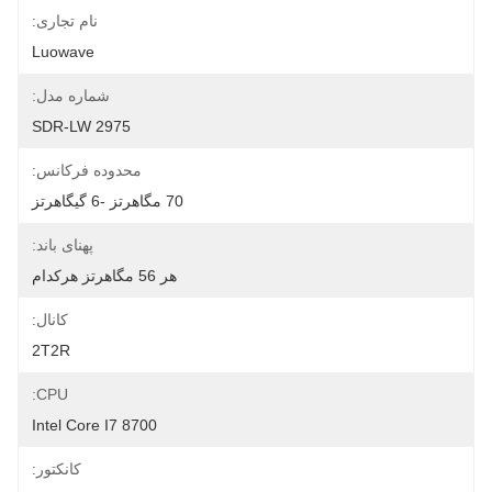
نام تجاری:
Luowave
شماره مدل:
SDR-LW 2975
محدوده فرکانس:
70 مگاهرتز -6 گیگاهرتز
پهنای باند:
هر 56 مگاهرتز هرکدام
کانال:
2T2R
CPU:
Intel Core I7 8700
کانکتور: