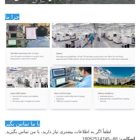
چرا ما
با ما تماس بگير
لطفاً اگر به اطلاعات بیشتری نیاز دارید، با من تماس بگیرید.
اسکایپ:
86--18062514745