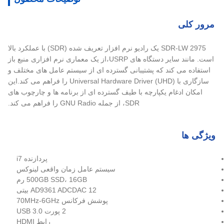
مرور کلی
SDR-LW 2975 یک رادیو نرم افزار تعریف شده (SDR) با عملکرد بالا
است. مانند سایر دستگاه های USRP،از یک معماری نرم افزاری منبع باز
استفاده می کند که پشتیبانی گسترده ای از سیستم عامل های مختلف و
سازگاری با Universal Hardware Driver (UHD) را فراهم می کند.این
امکان ادغام یکپارچه با طیف گسترده ای از برنامه ها و چارچوب های
SDR، از جمله GNU Radio را فراهم می کند.
ویژگی ها
پردازنده i7
سیستم عامل زمان واقعی لینوکس
500GB SSD، 16GB رم
AD9361 ADCDAC 12 بیتی
پوشش فرکانس 70MHz-6GHz
2 پورت USB 3.0
رابط HDMI