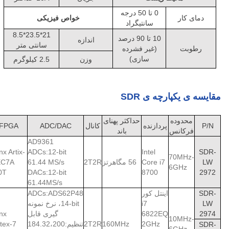
0 تا 50 درجه
دمای کار
خواص فیزیکی
سانتیگراد
21*23.5*8.5
10 تا 90 درصد
اندازه
سانتی متر
رطوبت
(غیر فشرده
سازی)
وزن
2.5 کيلوگرم
مقایسه ی یکپارچه ی SDR
محدوده
حداکثر پهنای
P/N
پردازنده
کانال
ADC/DAC
FPGA
فرکانس
باند
AD9361
inx Artix-
ADCs:12-bit
Intel
SDR-
70MHz-
LW
Core i7
56 مگاهرتز
2T2R
61.44 MS/s
XC7A
6GHz
0T
DACs:12-bit
8700
2972
61.44MS/s
SDR-
اینتل کور
ADCs:ADS62P48
LW
i7
14-bit، نرخ نمونه
2974
6822EQ
گیری قابل
inx
10MHz-
2GHz
160MHz
2T2R
تنظیم:184.32،200
tex-7
SDR-