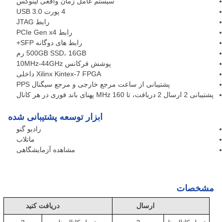
سیستم عامل زمان واقعی لینوکس
4 پورت USB 3.0
رابط JTAG
رابط PCIe Gen x4
رابط های دوگانه SFP+
500GB SSD، 16GB رم
پوشش فرکانس 10MHz-44GHz
Xilinx Kintex-7 FPGA داخلی
پشتیبانی از ساعت مرجع خارجی و مرجع سیگنال PPS
پشتیبانی 2 ارسال 2 دریافت، تا 160 MHz پهنای باند فوری در هر کانال
ابزار توسعه پشتیبانی شده
رادیو گنو
ماتلاب
مشاهده آزمایشگاهی
مشخصات
ارسال
دریافت کنید