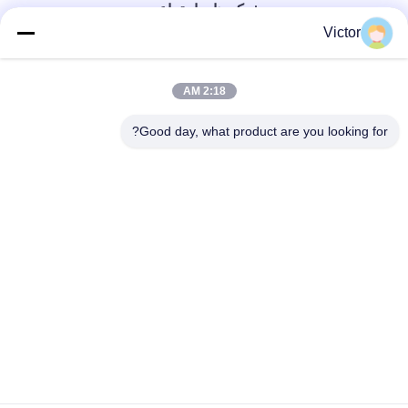
شبکه های اجتماعی
Victor
تماس سریع
2:18 AM
تلفن
Good day, what product are you looking for?
86--18062514745
ایمیل
chen@luowave.com
آدرس
اتاق 404، بلوک A، ساختمان ژیوآن، پارک نوآوری و فناوری دیوار
بزرگ، جاده شمالی تانگ‌سون، منطقه فناوری پیشرفته دریاچه
شرقی، ووهان
سیاست حفظ حریم خصوصی
|
نقشه سایت
چین خوب کیفیت USRP SDR عرضه کننده. حقوق چاپ 2022-2026