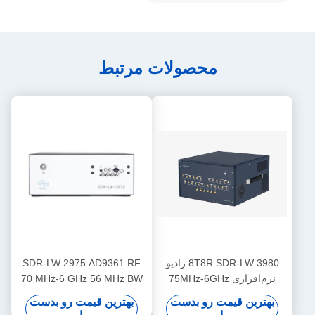
محصولات مرتبط
8T8R SDR-LW 3980 رادیو
SDR-LW 2975 AD9361 RF
نرم‌افزاری 75MHz-6GHz
70 MHz-6 GHz 56 MHz BW
450MHz TX BW
هر 2 کانال 4 × PCIE BUS 2 ×
بهترین قیمت رو بدست
بهترین قیمت رو بدست
USB 3.0 i7 پردازنده USRP