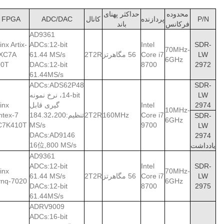
محدوده
حداکثر پهنای
P/N
پردازنده
کانال
ADC/DAC
FPGA
فرکانس
باند
AD9361
linx Artix-
ADCs:12-bit
Intel
SDR-
70MHz-
LW
Core i7
56 مگاهرتز
2T2R
61.44 MS/s
 XC7A
6GHz
00T
DACs:12-bit
8700
2972
61.44MS/s
ADCs:ADS62P48
SDR-
LW
14-bit، نرخ نمونه
2974
Intel
گیری قابل
linx
10MHz-
Core i7
160MHz
2T2R
تنظیم:184.32،200
ntex-7
SDR-
6GHz
C7K410T
MS/s
9700
LW
DACs:AD9146
2974
16位,800 MS/s
یادداشت
AD9361
ADCs:12-bit
Intel
SDR-
linx
70MHz-
LW
Core i7
56 مگاهرتز
2T2R
61.44 MS/s
ynq-7020
6GHz
DACs:12-bit
8700
2975
61.44MS/s
ADRV9009
ADCs:16-bit