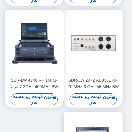
بیار
بیار
یکپارچه نرم افزار تعریف شده
دستگاه رادیویی
SDR-LW 4940 RF 1MHz-
SDR-LW 2972 AD9361 RF
70 MHz-6 GHz 56 MHz BW
7.2GHz 400MHz BW هر 4
هر 2 کانال USB 3.0 USRP
کانال 1 × QSFP + USB 3.0
بهترین قیمت رو بدست
بهترین قیمت رو بدست
یکپارچه نرم افزار تعریف شده
یکپارچه با صفحه نمایش i9 و
بیار
بیار
دستگاه رادیویی
صفحه کلید داخل USRP
یکپارچه نرم افزار تعریف
دستگاه رادیویی