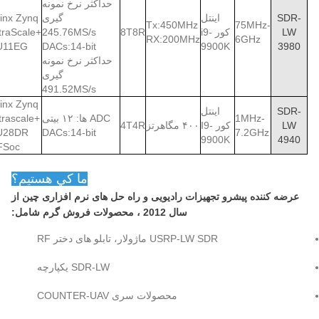
حداکثر نرخ نمونه
SDR-
اینتل
گیری
linx Zynq
Tx:450MHz
75MHz-
LW
کور i9-
8T8R
245.76MS/s
traScale+
RX:200MHz
6GHz
U11EG
DACs:14-bit
9900K
3980
حداکثر نرخ نمونه
گیری
491.52MS/s
linx Zynq
SDR-
اینتل
1MHz-
ADC ها: ۱۲ بیتی
trascale+
LW
کور I9-
۴۰۰ مگاهرتز
4T4R
U28DR
DACs:14-bit
7.2GHz
9900K
4940
FSoc
ما کي هستيم؟
عرضه کننده پیشرو تجهیزات رادیویی و راه حل های نرم افزاری چین از
سال 2012 ، محصولات فروش گرم شامل:
USRP-LW SDR ماژولار، تابلو های دختر RF
SDR-LW یکپارچه
محصولات سری COUNTER-UAV