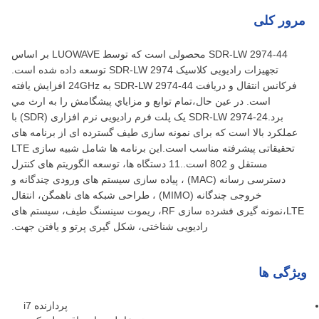
مرور کلی
SDR-LW 2974-44 محصولی است که توسط LUOWAVE بر اساس
تجهیزات رادیویی کلاسیک SDR-LW 2974 توسعه داده شده است.
فرکانس انتقال و دریافت SDR-LW 2974-44 به 24GHz افزایش یافته
است. در عین حال،تمام توابع و مزاياي پيشگامش را به ارث مي
برد.
SDR-LW 2974-24 یک پلت فرم رادیویی نرم افزاری (SDR) با
عملکرد بالا است که برای نمونه سازی طیف گسترده ای از برنامه های
تحقیقاتی پیشرفته مناسب است.این برنامه ها شامل شبیه سازی LTE
مستقل و 802 است..11 دستگاه ها، توسعه الگوریتم های کنترل
دسترسی رسانه (MAC) ، پیاده سازی سیستم های ورودی چندگانه و
خروجی چندگانه (MIMO) ، طراحی شبکه های ناهمگن، انتقال
LTE،نمونه گیری فشرده سازی RF، ریموت سینسنگ طیف، سیستم های
رادیویی شناختی، شکل گیری پرتو و یافتن جهت.
ویژگی ها
پردازنده i7