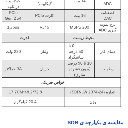
14 بیت
گيگابايت
ADC
گیگابیت)
در ثانیه
قطعنامه
PCIe
16 بیت
کارت PCIe
Gen 2 x4
DAC
نرخ نمونه
1Gbps
RJ45
200 MSPS
گیری ADC
محیط زیست
قدرت
0 تا
دمای کار
50 درجه
ولتاژ
220 ولت
سانتیگراد
10 تا 90 درصد
رطوبت
(بدون فشرده
جریان
3A حداکثر
سازی)
خواص فیزیکی
اندازه
(SDR-LW 2974-24)
72.8*48.2*17.7CM
وزن
20.4 کيلوگرم
مقایسه ی یکپارچه ی SDR