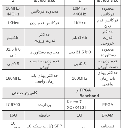
تعداد کانال ها
2
تعداد کانال ها
2
محدوده
10MHz-
10MHz-
محدوده فرکانس
فرکانس
44GHz
44GHz
فرکانس قدم
<1KHz
فرکانس قدم زدن
<1KHz
زدن
حداکثر
حداکثر
قدرت
19.5دبلم
-15دبلم
قدرت ورودی
خروجی
محدوده
0 تا 31.5
0 تا 31.5 دبی
محدوده دستاوردها
دستاوردها
دبی
قدم زدن به
قدم زدن به دست
0.5دبي
0.5دبي
دست آوردن
آوردن
حداکثر پهنای
حداکثر پهنای باند
باند زمان
160MHz
160MHz
زمان واقعی
واقعی
FPGA و
کامپیوتر صنعتی
Baseband
Kintex-7
FPGA
پردازنده
I7 9700
XC7K410T
DRAM
1G
حافظه
16G
10
قطعنامه
SFP (کارت شبکه 10