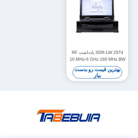
SDR-LW 2974 یادداشت RF
10 MHz-6 GHz 160 MHz BW
هر 2 کانال 4 × USB 3.0، 2 ×
بهترین قیمت رو بدست
SFP+ 4 × PCIE BUS i7
بیار
پردازنده USRP یکپارچه نرم
افزار تعریف دستگاه رادیویی