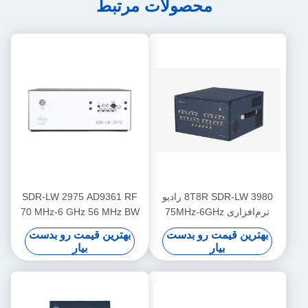
محصولات مرتبط
8T8R SDR-LW 3980 رادیو
SDR-LW 2975 AD9361 RF
نرم‌افزاری 75MHz-6GHz
70 MHz-6 GHz 56 MHz BW
450MHz TX BW
هر 2 کانال 4 × PCIE BUS 2 ×
بهترین قیمت رو بدست
بهترین قیمت رو بدست
USB 3.0 i7 پردازنده USRP
بیار
بیار
یکپارچه نرم افزار تعریف شده
دستگاه رادیویی