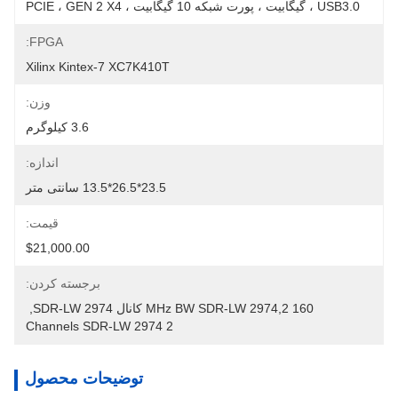
USB3.0 ، گیگابیت ، پورت شبکه 10 گیگابیت ، PCIE ، GEN 2 X4
FPGA:
Xilinx Kintex-7 XC7K410T
وزن:
3.6 کیلوگرم
اندازه:
23.5*26.5*13.5 سانتی متر
قیمت:
$21,000.00
برجسته کردن:
160 MHz BW SDR-LW 2974,2 کانال SDR-LW 2974
, 
2 Channels SDR-LW 2974
توضیحات محصول