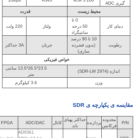
1Gbps
RJ45
200 MSPS
گیری ADC
محیط زیست
قدرت
0 تا
دمای کار
50 درجه
ولتاژ
220 ولت
سانتیگراد
10 تا 90 درصد
رطوبت
(بدون فشرده
جریان
3A حداکثر
سازی)
خواص فیزیکی
23.5*26.5*13.5 سانتی
اندازه
(SDR-LW 2974)
متر
وزن
3.6 کيلوگرم
مقایسه ی یکپارچه ی SDR
محدوده
حداکثر پهنای
P/N
پردازنده
کانال
ADC/DAC
FPGA
فرکانس
باند
AD9361