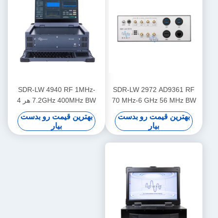
SDR-LW 4940 RF 1MHz-
SDR-LW 2972 AD9361 RF
70 MHz-6 GHz 56 MHz BW
7.2GHz 400MHz BW هر 4
هر 2 کانال USB 3.0 USRP
کانال 1 × QSFP + USB 3.0
بهترین قیمت رو بدست
بهترین قیمت رو بدست
یکپارچه نرم افزار تعریف شده
یکپارچه با صفحه نمایش i9 و
بیار
بیار
دستگاه رادیویی
صفحه کلید داخل USRP
یکپارچه نرم افزار تعریف
دستگاه رادیویی