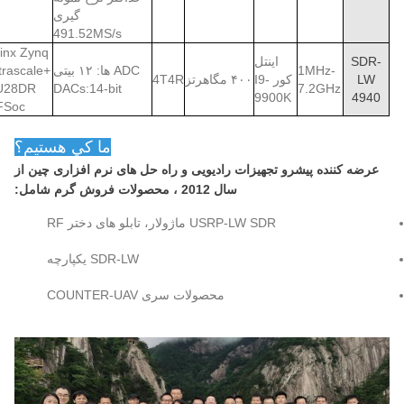
گیری
491.52MS/s
linx Zynq
SDR-
اینتل
1MHz-
ADC ها: ۱۲ بیتی
trascale+
LW
کور I9-
۴۰۰ مگاهرتز
4T4R
U28DR
DACs:14-bit
7.2GHz
9900K
4940
FSoc
ما کي هستيم؟
عرضه کننده پیشرو تجهیزات رادیویی و راه حل های نرم افزاری چین از
سال 2012 ، محصولات فروش گرم شامل:
USRP-LW SDR ماژولار، تابلو های دختر RF
SDR-LW یکپارچه
محصولات سری COUNTER-UAV