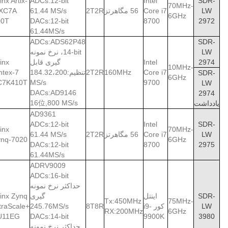
linx Artix-
ADCs:12-bit
Intel
SDR-
70MHz-
LW
Core i7
56 مگاهرتز
2T2R
61.44 MS/s
 XC7A
6GHz
00T
DACs:12-bit
8700
2972
61.44MS/s
ADCs:ADS62P48
SDR-
LW
14-bit، نرخ نمونه
2974
Intel
گیری قابل
linx
10MHz-
Core i7
160MHz
2T2R
تنظیم:184.32،200
ntex-7
SDR-
6GHz
C7K410T
MS/s
9700
LW
DACs:AD9146
2974
16位,800 MS/s
یادداشت
AD9361
ADCs:12-bit
Intel
SDR-
linx
70MHz-
LW
Core i7
56 مگاهرتز
2T2R
61.44 MS/s
ynq-7020
6GHz
DACs:12-bit
8700
2975
61.44MS/s
ADRV9009
ADCs:16-bit
حداکثر نرخ نمونه
SDR-
اینتل
گیری
linx Zynq
Tx:450MHz
75MHz-
LW
کور i9-
8T8R
245.76MS/s
traScale+
RX:200MHz
6GHz
U11EG
DACs:14-bit
9900K
3980
حداکثر نرخ نمونه