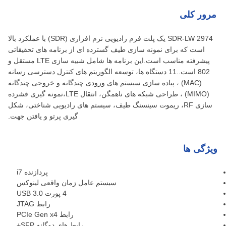
مرور کلی
SDR-LW 2974 یک پلت فرم رادیویی نرم افزاری (SDR) با عملکرد بالا
است که برای نمونه سازی طیف گسترده ای از برنامه های تحقیقاتی
پیشرفته مناسب است.این برنامه ها شامل شبیه سازی LTE مستقل و
802 است..11 دستگاه ها، توسعه الگوریتم های کنترل دسترسی رسانه
(MAC) ، پیاده سازی سیستم های ورودی چندگانه و خروجی چندگانه
(MIMO) ، طراحی شبکه های ناهمگن، انتقال LTE،نمونه گیری فشرده
سازی RF، ریموت سینسنگ طیف، سیستم های رادیویی شناختی، شکل
گیری پرتو و یافتن جهت.
ویژگی ها
پردازنده i7
سیستم عامل زمان واقعی لینوکس
4 پورت USB 3.0
رابط JTAG
رابط PCIe Gen x4
رابط های دوگانه SFP+