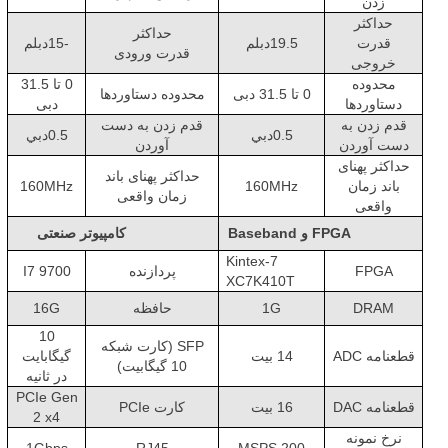
زدن
حداکثر
حداکثر
قدرت
19.5دبلم
-15دبلم
قدرت ورودی
خروجی
محدوده
0 تا 31.5
0 تا 31.5 دبی
محدوده دستاوردها
دستاوردها
دبی
قدم زدن به
قدم زدن به دست
0.5دبي
0.5دبي
دست آوردن
آوردن
حداکثر پهنای
حداکثر پهنای باند
باند زمان
160MHz
160MHz
زمان واقعی
واقعی
FPGA و Baseband
کامپیوتر صنعتی
Kintex-7
FPGA
پردازنده
I7 9700
XC7K410T
DRAM
1G
حافظه
16G
10
SFP (کارت شبکه
قطعنامه ADC
14 بیت
گيگابايت
10 گیگابیت)
در ثانیه
PCIe Gen
قطعنامه DAC
16 بیت
کارت PCIe
2 x4
نرخ نمونه