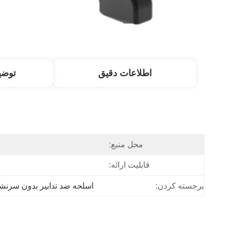
اطلاعات دقیق
توض
محل منبع:
قابلیت ارائه:
برجسته کردن:
اسلحه ضد تدابير بدون سرنشين,تفنگ ضد