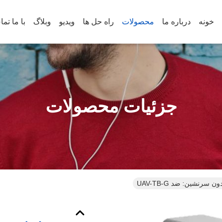
خونه
درباره ما
محصولات
راه حل ها
ویدیو
وبلاگ
با ما تم
جزئیات محصولات
 سرنشين: ضد UAV-TB-G