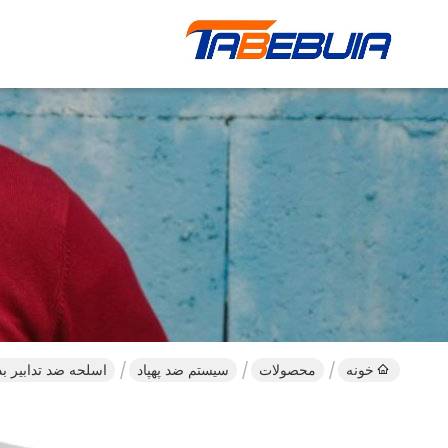
خونه
محصولات
سیستم ضد پهپاد
اسلحه ضد تدابير بدون