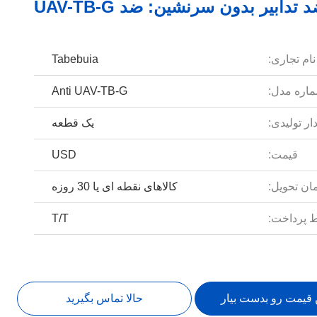
دابير بدون سرنشين: ضد UAV-TB-G
نام تجاری:
Tabebuia
اره مدل:
Anti UAV-TB-G
ار تولیدی:
یک قطعه
قیمت:
USD
ان تحویل:
کالاهای نقطه ای یا 30 روزه
 پرداخت:
T/T
 قیمت رو بدست بیار
حالا تماس بگیرید