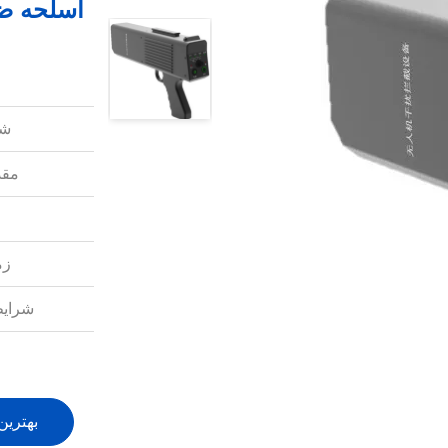
اسلحه ضد ت
شم
مقد
زم
شرایط
بهترین