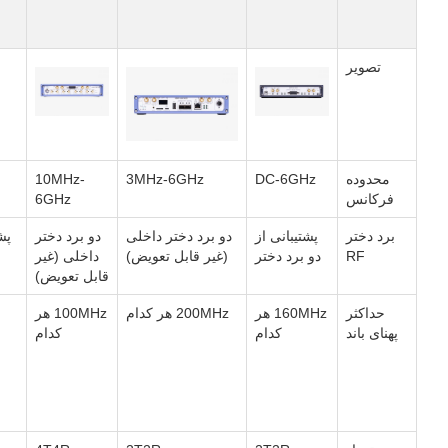
تصویر
محدوده
DC-6GHz
3MHz-6GHz
10MHz-
فرکانس
6GHz
برد دختر
پشتیبانی از
دو برد دختر داخلی
دو برد دختر
پش
RF
دو برد دختر
(غیر قابل تعویض)
داخلی (غیر
قابل تعویض)
حداکثر
160MHz هر
200MHz هر کدام
100MHz هر
پهنای باند
کدام
کدام