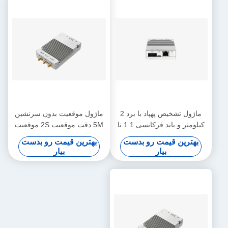
ماژول تشخیص پهپاد با برد 2
ماژول موقعیت بدون سرنشین
کیلومتر و باند فرکانسی 1.1 تا
5M دقت موقعیت 2S موقعیت
5.8 گیگاهرتز
سریع 3KM محدوده تشخیص
بهترین قیمت رو بدست
بهترین قیمت رو بدست
بیار
بیار