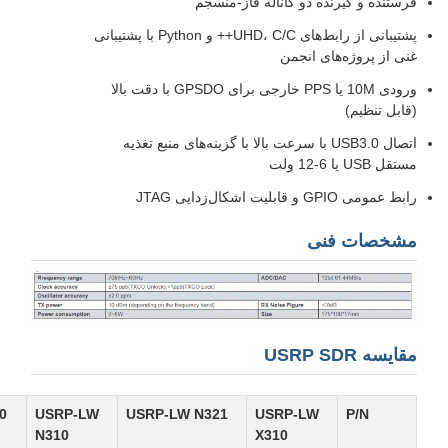
فرستنده و گیرنده دو کاناله فاز-منسجم
پشتیبانی از رابط‌های UHD، C/C++ و Python با پشتیبانی
غنی از پروژه‌های انجمن
ورودی 10M یا PPS خارجی برای GPSDO با دقت بالا
(قابل تنظیم)
اتصال USB3.0 با سرعت بالا با گزینه‌های منبع تغذیه
مستقل USB یا 6-12 ولت
رابط عمومی GPIO و قابلیت اشکال‌زدایی JTAG
مشخصات فنی
مقایسه USRP SDR
0
USRP-LW
USRP-LW N321
USRP-LW
P/N
N310
X310