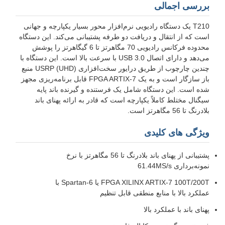
بررسی اجمالی
T210 یک دستگاه رادیویی نرم‌افزار محور بسیار یکپارچه و جهانی
است که از انتقال و دریافت دو طرفه پشتیبانی می‌کند. این دستگاه
محدوده فرکانس رادیویی 70 مگاهرتز تا 6 گیگاهرتز را پوشش
می‌دهد و دارای اتصال USB 3.0 با سرعت بالا است. این دستگاه با
چندین چارچوب از طریق درایور سخت‌افزاری USRP (UHD) منبع
باز سازگار است و به یک FPGA ARTIX-7 قابل برنامه‌ریزی مجهز
شده است. این دستگاه شامل یک فرستنده و گیرنده باند پایه
سیگنال مختلط کاملاً یکپارچه است که قادر به ارائه پهنای باند
بلادرنگ تا 56 مگاهرتز است.
ویژگی های کلیدی
پشتیبانی از پهنای باند بلادرنگ تا 56 مگاهرتز با نرخ
نمونه‌برداری 61.44MS/s
FPGA XILINX ARTIX-7 100T/200T یا Spartan-6 با
عملکرد بالا با منابع منطقی قابل تنظیم
پهنای باند با عملکرد بالا