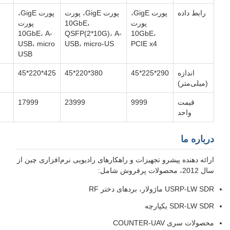
رابط داده
پورت GigE،
پورت GigE، پورت
پورت GigE،
پورت
10GbE،
پورت
10GbE، A-
QSFP(2*10G)، A-
10GbE،
USB، micro
USB، micro-US
PCIE x4
USB
اندازه
290*225*45
380*220*45
425*220*45
(میلی‌متر)
قیمت
9999
23999
17999
واحد
درباره ما
ارائه دهنده پیشرو تجهیزات و راهکارهای رادیویی نرم‌افزاری چین از
سال 2012، محصولات پرفروش شامل:
USRP-LW SDR ماژولار، بردهای دختر RF
SDR-LW SDR یکپارچه
محصولات سری COUNTER-UAV