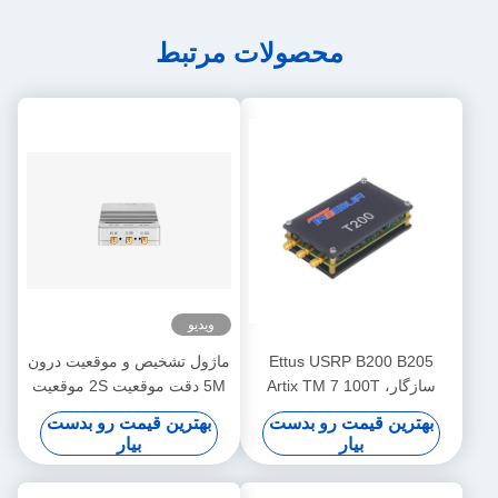
محصولات مرتبط
ویدیو
Ettus USRP B200 B205
ماژول تشخیص و موقعیت درون
سازگار، Artix TM 7 100T
5M دقت موقعیت 2S موقعیت
FPGA، AD9361 RF 70 MHz-
سریع 3KM محدوده تشخیص
بهترین قیمت رو بدست
بهترین قیمت رو بدست
6 GHz، 56 MHz BW هر یک،
بیار
بیار
یک کانال ماژول رادیویی تعریف
شده نرم افزار USRP