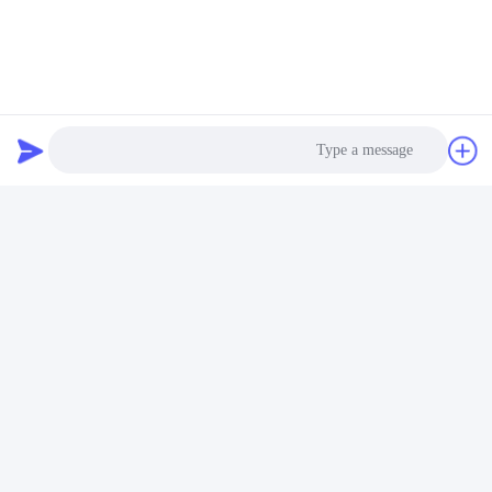
تماس سریع
تلفن
86--18062514745
ایمیل
chen@luowave.com
آدرس
اتاق 404، بلوک A، ساختمان ژیوآن، پارک نوآوری و فناوری دیوار
Photo
بزرگ، جاده شمالی تانگ‌سون، منطقه فناوری پیشرفته دریاچه
شرقی، ووهان
Video Call
Audio Call
سیاست حفظ حریم خصوصی
|
نقشه سایت
چین خوب کیفیت USRP SDR عرضه کننده. حقوق چاپ 2022-2026
Wuhan Tabebuia Technology Co., Ltd. . همه حقوق محفوظ است
google-site-