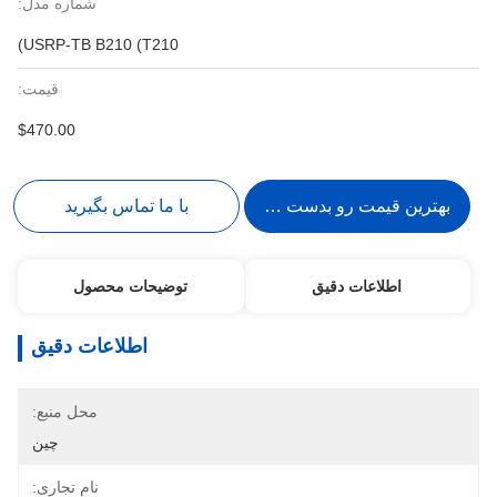
شماره مدل:
USRP-TB B210 (T210)
قیمت:
$470.00
بهترین قیمت رو بدست بیار
با ما تماس بگیرید
اطلاعات دقیق
توضیحات محصول
اطلاعات دقیق
محل منبع:
چین
نام تجاری: