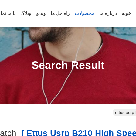
خونه
درباره ما
محصولات
راه حل ها
ویدیو
وبلاگ
با ما تم
Search Result
ettus usrp
Match