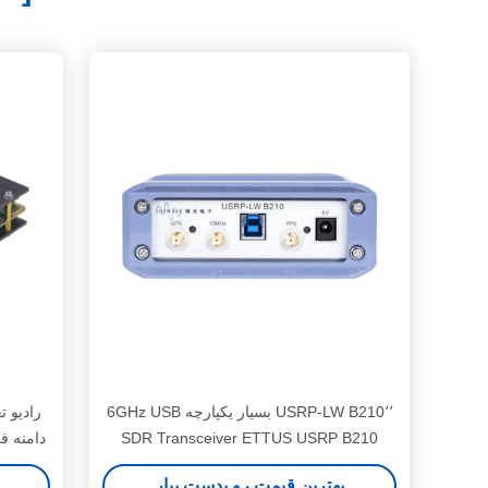
USRP-LW B210٬٬ بسیار یکپارچه 6GHz USB
SDR Transceiver ETTUS USRP B210
سرعت بالا
باند 56 مگاهرتز
بهترین قیمت رو بدست بیار