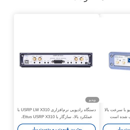
ویدیو
USRP-L DC6V رادیو با سرعت بالا
دستگاه رادیویی نرم‌افزاری USRP LW X310 با
ف شده است
عملکرد بالا، سازگار با Ettus USRP X310،
سری USRP X، 2T2R RF DC-6GHz، پهنای
ت بیار
بهترین قیمت رو بدست بیار