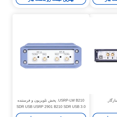
باند 160 مگاهرتز
USRP-LW B210. پخش تلویزیون و فرستنده
SDR USB USRP 2901 B210 SDR USB 3.0