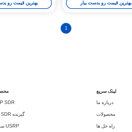
بهترین قیمت رو بدست بیار
بهترین قیمت رو بدس
تعریف شده نرم افزاری
تعریف شده با نرم ا
1
لینک سریع
محصو
درباره ما
P SDR
محصولات
گیرنده USB SDR
راه حل ها
USRP سری X