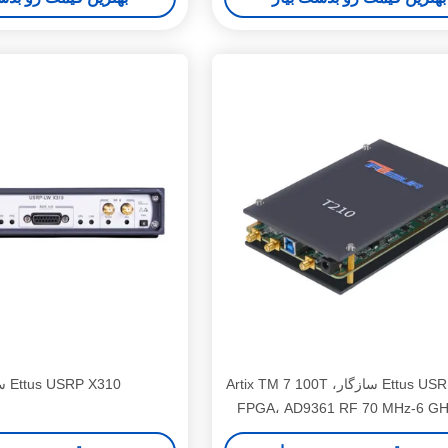
Ettus USRP B210 سازگار، Artix TM 7 100T
Ettus USRP X310 سازگار.
FPGA، AD9361 RF 70 MHz-6 GH
MHz BW هر یک، 2 کانال USRP دستگاه