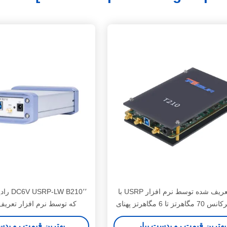
رادیو تعریف شده توسط نرم افزار USRP با
W B210٬٬
دامنه فرکانس 70 مگاهرتز تا 6 مگاهرتز پهنای
که توسط نرم افزار تعری
 و کانال های 2T2R
بهترین قیمت رو بدست بیار
بهترین قیمت رو بدس