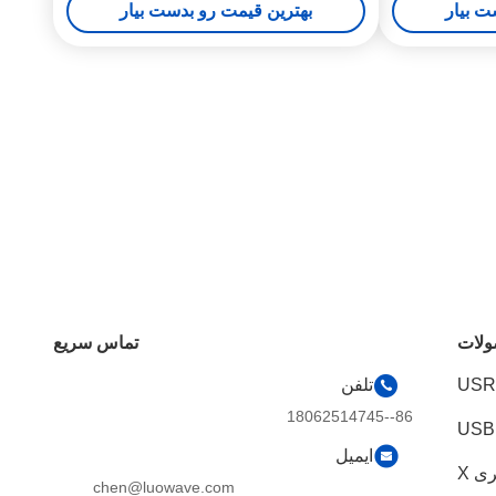
ت بیار
بهترین قیمت رو بدست بیار
فزار
تعریف شده نرم افزار
لات
تماس سریع
USR
تلفن
86--18062514745
ایمیل
chen@luowave.com