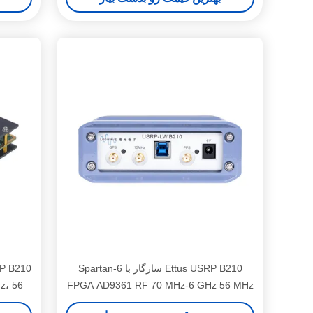
Ettus USRP B210 سازگار با Spartan-6
z، 56
FPGA AD9361 RF 70 MHz-6 GHz 56 MHz
BW هر 2 کانال USRP دستگاه رادیویی تعریف