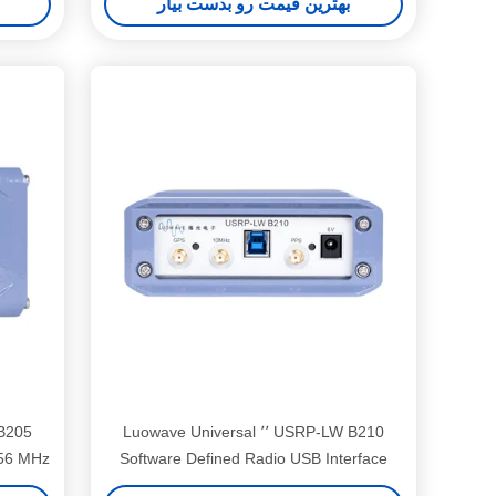
بهترین قیمت رو بدست بیار
شده با نرم افزار
USRP-LW B210 ٬٬ Luowave Universal
56 MHz
Software Defined Radio USB Interface
Ettus B210 SDR LW B210 از طریق برنامه