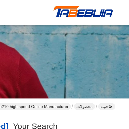
خونه
محصولات
 b210 high speed Online Manufacturer
[ettus Usrp B210 High Speed ]
Your Search