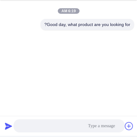
6:19 AM
Good day, what product are you looking for?
شبکه های اجتماعی
تماس سریع
تلفن
86--18062514745
ایمیل
chen@luowave.com
آدرس