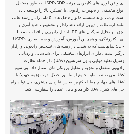
ای و فن آوری های کاربردی مرتبطUSRP-SDR به طور مستقل
انواع مختلفی از تجهیزات رادیویی با عملکرد بالا را توسعه داده
است و می تواند سیستم ها و راه حل های کاملی را در زمینه هایی
مانند ارتباطات رادیویی ارائه دهد.رادار و تشخیص، جمع آوری و
تجزیه و تحلیل سیگنال های RF، انتقال رادیویی و اقدامات مقابله
ای الکترونیکی، و همچنین آموزش، آموزش و شبیه سازی.USRP-
SDR سالهاست که به شدت در زمینه های تشخیص رادیویی و رادار
درگیر است.، دارای ابزارهای مختلفی برای شناسایی و ردیابی
وسایل نقلیه هوایی بدون سرنشین (UAV) ، از جمله نظارت
رادیویی منفعل و تجزیه و تحلیل پروتکل های اتصال داده بی سیم
UAV.می تونه به طور جامع از طریق اختلال جهت (همه جهت) با
UAV های مهاجم مقابله کنهبر اساس نیازهای مشتری، می تواند راه
حل های کنترل UAV کارآمد و قابل اعتماد را سفارشی کند.