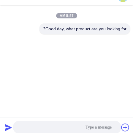
تماس سریع
5:57 AM
تلفن
Good day, what product are you looking for?
86--18062514745
ایمیل
chen@luowave.com
آدرس
اتاق 404، بلوک A، ساختمان ژیوآن، پارک نوآوری و فناوری دیوار
بزرگ، جاده شمالی تانگ‌سون، منطقه فناوری پیشرفته دریاچه
شرقی، ووهان
سیاست حفظ حریم خصوصی
|
نقشه سایت
چین خوب کیفیت USRP SDR عرضه کننده. حقوق چاپ 2022-2026
Wuhan Tabebuia Technology Co., Ltd. . همه حقوق محفوظ است
google-site-