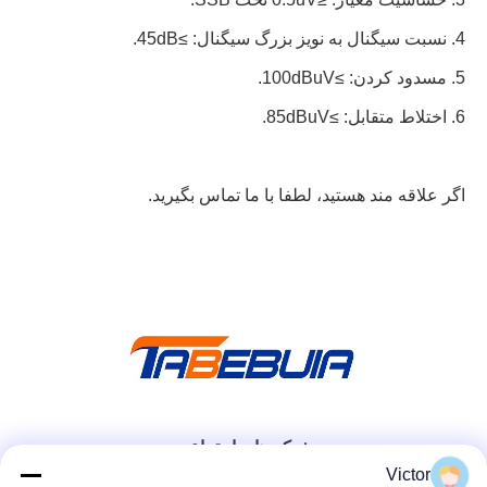
4. نسبت سیگنال به نویز بزرگ سیگنال: ≥45dB.
5. مسدود کردن: ≥100dBuV.
6. اختلاط متقابل: ≥85dBuV.
اگر علاقه مند هستید، لطفا با ما تماس بگیرید.
شبکه های اجتماعی
Victor